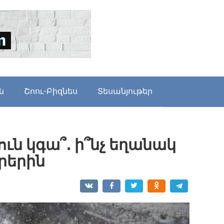
ն
Շոու-Բիզնես
Տեսանյութեր
ւն կգա՞․ ի՞նչ եղանակ
րերին