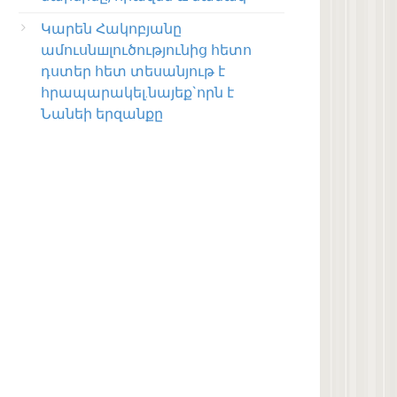
Կարեն Հակոբյանը
ամուսնшլուծությունից հետո
դստեր հետ տեսանյութ է
հրապարակել.նայեք`որն է
Նանեի երզանքը