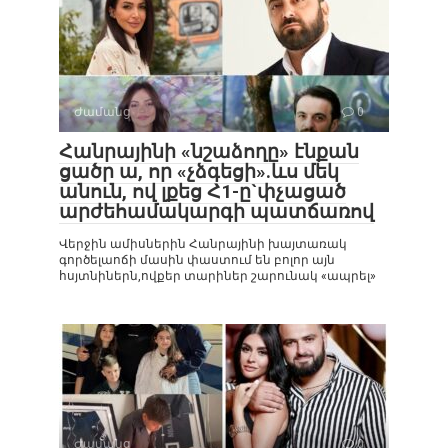
Ժամանց
0
Հանրայինի «նշաձողը» էնքան
ցածր ա, որ «չձգեցի».ևս մեկ
անուն, ով լքեց Հ1-ը`փչացած
արժեհամակարգի պատճառով
Վերջին ամիսներին Հանրայինի խայտառակ
գործելաոճի մասին փաստում են բոլոր այն
հսյտնիներն,ովքեր տարիներ շարունակ «ապրել»
Ժամանց
0