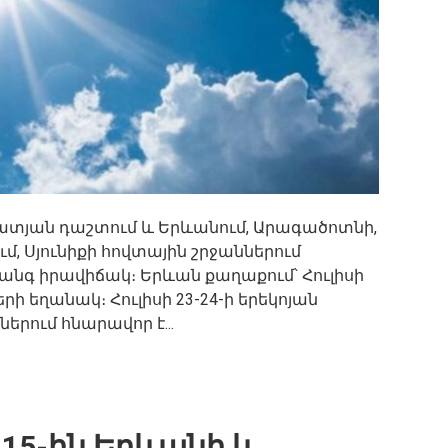
արատյան դաշտում և Երևանում, Արագածոտնի,
մ, Սյունիքի հովտային շրջաններում
անգ իրավիճակ։ Երևան քաղաքում՝ Հուլիսի
րի եղանակ։ Հուլիսի 23-24-ի երեկոյան
րում հնարավոր է...
, 15-ին Երևանի և