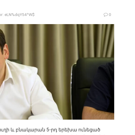
r:
eLN%dqY54^W$
0
ուղի և բնակարան 5-րդ երեխա ունեցած