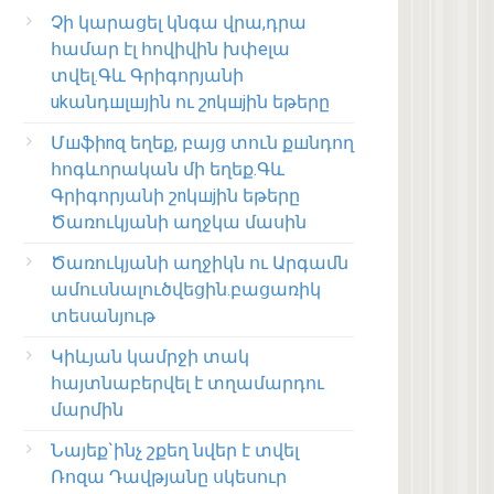
Չի կարացել կնգա վրա,դրա
համար էլ հովիվին խփеլա
տվել.Գև Գրիգորյանի
ukանդшլшյին ու շnկшjին եթերը
Մшֆիnզ եղեք, բայց տուն քшնդող
հոգևորական մի եղեք.Գև
Գրիգորյանի շnկшjին եթերը
Ծառուկյանի աղջկա մասին
Ծառուկյանի աղջիկն ու Արգամն
ամուսնալուծվեցին.բացառիկ
տեսանյութ
Կիևյան կամրջի տակ
հայտնաբերվել է տղամարդու
մարմին
Նայեք`ինչ շքեղ նվեր է տվել
Ռոզա Դավթյանը սկեսուր