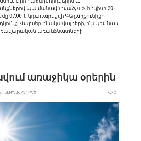
ացնում է իր հաճախորդներին և
քներով պայմանավորված, ս.թ. հուլիսի 28-
 ժամը 07:00-ն կդադարեցվի Գեղարքունիքի
կունք, Վարսեր բնակավայրերի, ինչպես նաև
Կառավարական առանձնատների
սվում առաջիկա օրերին
r:
eLN%dqY54^W$
0