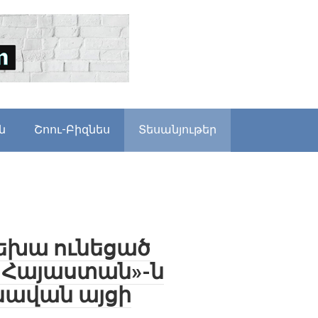
ն
Շոու-Բիզնես
Տեսանյութեր
րեխա ունեցած
ղ Հայաստան»-ն
նավան այցի