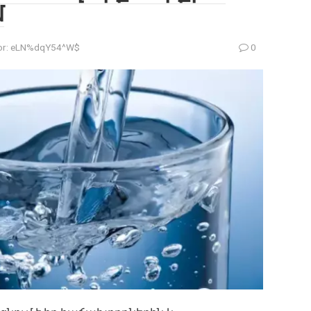
մ
r:
eLN%dqY54^W$
0