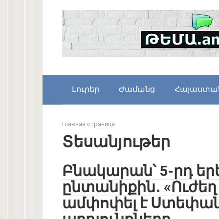
Skip
to
content
Լուրեր
Ժամանց
Հայաստա
Главная страница
Տեսանյութեր
Բնակարան՝ 5-րդ ե
ընտանիքին․ «Ուժե
ամփոփել է Ստեփա