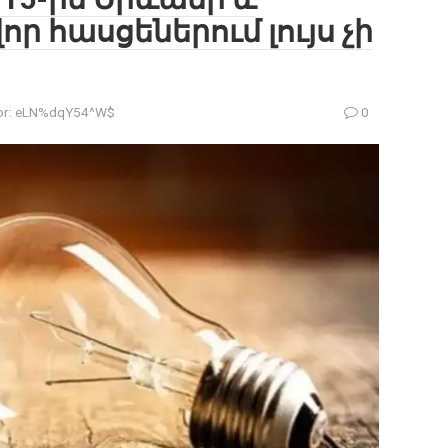
ր հասցեներում լույս չի
r:
eLN%dqY54^W$
0