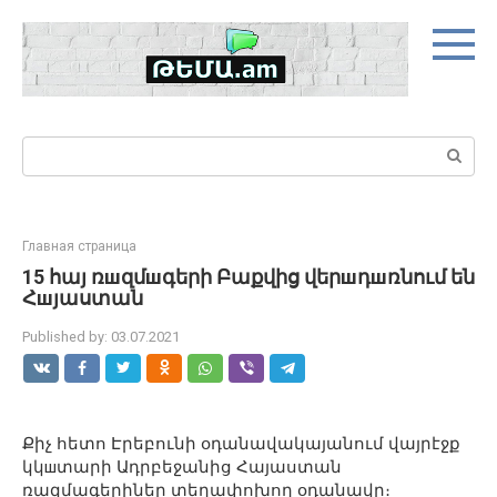
Skip
to
content
Search:
Главная страница
15 հայ ռшզմшգերի Բաքվից վերшդшռնում են
Հшյաստան
Published by:
03.07.2021
Քիչ հետո Էրեբունի օդանավակայանում վայրէջք
կկшտարի Ադրբեջանից Հայաստան
ռազմագերիներ տեղափոխող օդանավը։