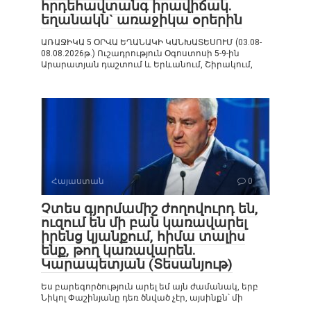
հրդեհավտանգ իրավիճակ.
եղանակն` առաջիկա օրերին
ԱՌԱՋԻԿԱ 5 ՕՐՎԱ ԵՂԱՆԱԿԻ ԿԱՆԽԱՏԵՍՈՒՄ (03.08-
08.08.2026թ.) Ուշադրություն Օգոստոսի 5-9-ին
Արարատյան դաշտում և Երևանում, Շիրակում,
Հայաստան
0
Չտես գյորմամիշ ժողովուրդ են,
ուզում են մի բան կառավարել
իրենց կյանքում, հիմա տալիս
ենք, թող կառավարեն.
Կարապետյան (Տեսանյութ)
Ես բարեգործություն արել եմ այն ժամանակ, երբ
Նիկոլ Փաշինյանը դեռ ծնված չէր, այսինքն՝ մի