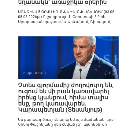
եղանակն` առաջիկա օրերին
ԱՌԱՋԻԿԱ 5 ՕՐՎԱ ԵՂԱՆԱԿԻ ԿԱՆԽԱՏԵՍՈՒՄ (03.08-
08.08.2026թ.) Ուշադրություն Օգոստոսի 5-9-ին
Արարատյան դաշտում և Երևանում, Շիրակում,
Հայաստան
0
Չտես գյորմամիշ ժողովուրդ են,
ուզում են մի բան կառավարել
իրենց կյանքում, հիմա տալիս
ենք, թող կառավարեն.
Կարապետյան (Տեսանյութ)
Ես բարեգործություն արել եմ այն ժամանակ, երբ
Նիկոլ Փաշինյանը դեռ ծնված չէր, այսինքն՝ մի