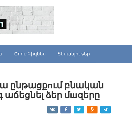
ն
Շոու-Բիզնես
Տեսանյութեր
վա ընթացքnւմ բնական
աճեցնել ձեր մшզերը