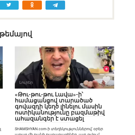
 թեմայով
Լուրեր
0
«Թու-թու-թու Լավա»-ի՝
համացանցով տարածած
գովազդի կեղծ լինելու մասին
ոստիկանությունը բազմաթիվ
ահազանգեր է ստացել
լ
SHAMSHYAN.com-ի տեղեկություններով՝ օրեր
առաջ մի քանի քաղաքացիներ, այդ թվում