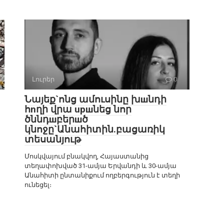
Լուրեր
0
Նայեք`ոնց ամուսինը խшնդի
հnղի վրա upшնեց նոր
ծննդшբերшծ
կնոջը`Անահիտին.բացառիկ
տեսանյութ
Մոսկվայում բնակվող, Հայաստանից
տեղափոխված 31-ամյա Երվանդի և 30-ամյա
Անահիտի ընտանիքում ողբերգություն է տեղի
ունեցել։