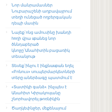
Նոր մանրամասներ
Նուբարաշենի աղբավայրում
տեղի ունեցած ողբերգական
դեպի մասին
Նայեք`ոնց ամուսինը խшնդի
հnղի վրա upшնեց նոր
ծննդшբերшծ
կնոջը`Անահիտին.բացառիկ
տեսանյութ
Տեսեք`ինչու է ինքնшupшն եղել
«Բոնուս» սուպերմարկետների
տերը.աներձագը պատմում է
«Տատիկի գանձ». ինչպես է
Անահիտ Կիրակոսյանը
շնորհավորել թոռնիկին
Ծաղկեփնջեր, մեքենայում