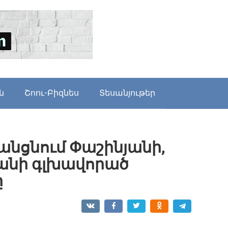
ն
Շոու-Բիզնես
Տեսանյութեր
անցնում Փաշինյանի,
յանի գլխավորած
ը