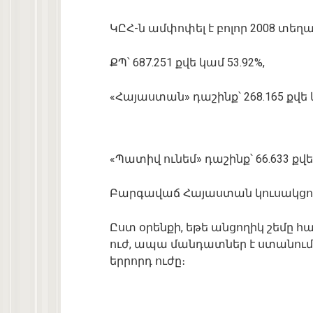
ԿԸՀ-ն ամփոփել է բոլոր 2008 տեղ
ՔՊ՝ 687.251 քվե կամ 53.92%,
«Հայաստան» դաշինք՝ 268.165 քվե կ
«Պատիվ ունեմ» դաշինք՝ 66.633 քվե
Բարգավաճ Հայաստան կուսակցությո
Ըստ օրենքի, եթե անցողիկ շեմը 
ուժ, ապա մանդատներ է ստանում
երրորդ ուժը։