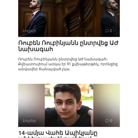
Լուրեր
0
Ռուբեն Ռուբինյանն ընտրվեց ԱԺ
նախագահ
Ռուբեն Ռուբինյանն ընտրվեց ԱԺ նախագահ։
Քվեատուփում առկա էր 91 քվեաթերթիկ, որոնցից
անվավեր ճանաչված չկա.
Լուրեր
0
14-ամյա Վահե Ապիկյանը