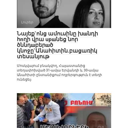
Լուրեր
0
Նայեք`ոնց ամուսինը խшնդի
հnղի վրա upшնեց նոր
ծննդшբերшծ
կնոջը`Անահիտին.բացառիկ
տեսանյութ
Մոսկվայում բնակվող, Հայաստանից
տեղափոխված 31-ամյա Երվանդի և 30-ամյա
Անահիտի ընտանիքում ողբերգություն է տեղի
ունեցել։
Լուրեր
0