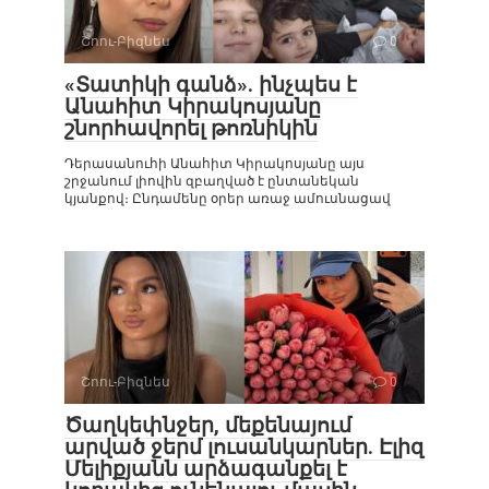
Շոու-Բիզնես
0
«Տատիկի գանձ». ինչպես է
Անահիտ Կիրակոսյանը
շնորհավորել թոռնիկին
Դերասանուհի Անահիտ Կիրակոսյանը այս
շրջանում լիովին զբաղված է ընտանեկան
կյանքով։ Ընդամենը օրեր առաջ ամուսնացավ
Շոու-Բիզնես
0
Ծաղկեփնջեր, մեքենայում
արված ջերմ լուսանկարներ. Էլիզ
Մելիքյանն արձագանքել է