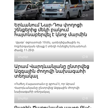
Լուրեր
0
Երևանում Նար-Դոս փողոցի
շենքերից մեկի բակում
հայտնաբերվել է կնոջ մարմին
Այսօր՝ օգոստոսի 10-ին, առեղծվածային ու
ողբերգական դեպք է տեղի ունեցել Երևանում։
Ժամը 11։20-ի
Լուրեր
0
Արամ Վարդևանյանը ընտրվեց
Ազգային ժողովի նախագահի
տեղակալ
«Ուժեղ Հայաստան»-ը գրում է, որ Արամ
Վարդևանյանը ընտրվեց Ազգային ժողովի
նախագահի տեղակալ:
Լուրեր
0
Գագիկ Ծառուկյանը այսօր ՔԿՀ-