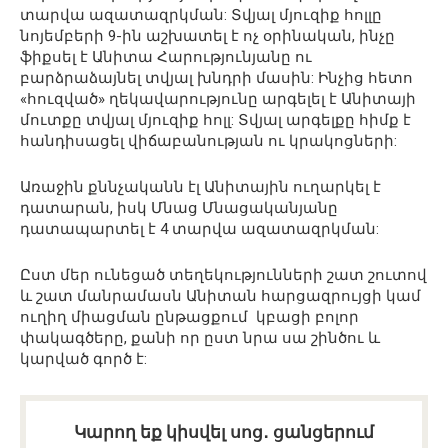
տարվա ազատազրկման: Տվյալ մյուզիք հոլլը
նոյեմբերի 9-ին աշխատել է ոչ օրինական, ինչը
ֆիքսել է Անիտա Հարությունյանը ու
բարձրաձայնել տվյալ խնդրի մասին: Ինչից հետո
«հուզված» ղեկավարությունը արգելել է Անիտայի
մուտքը տվյալ մյուզիք հոլլ: Տվյալ արգելքը հիմք է
հանդիսացել վիճաբանության ու կրակոցների:
Առաջին քննչականն էլ Անիտային ուղարկել է
դատարան, իսկ Մնաց Մնացականյանը
դատապարտել է 4 տարվա ազատազրկման:
Ըստ մեր ունեցած տեղեկությունների շատ շուտով
և շատ մանրամասն Անիտան հարցազրույցի կամ
ուղիղ միացման ընթացքում
կբացի բոլոր
փակագծերը, քանի որ ըստ նրա սա շինծու և
կարված գործ է:
Կարող եք կիսվել սոց․ ցանցերում