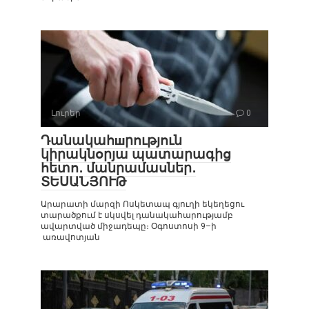
Լուրեր
0
Դանակահшրություն
կիրակնօրյա պատարագից
հետո․ մանրամասներ․
ՏԵՍԱՆՅՈՒԹ
Արարատի մարզի Ոսկետապ գյուղի եկեղեցու
տարածքում է սկսվել դանակահարությամբ
ավարտված միջադեպը։ Օգոստոսի 9–ի
առավոտյան