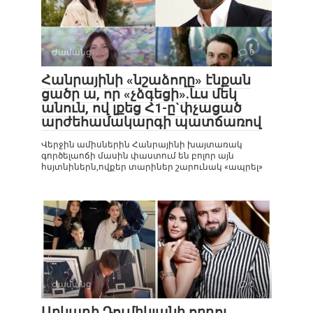
Ժամանց
0
Հանրայինի «նշաձողը» էնքան
ցածր ա, որ «չձգեցի».ևս մեկ
անուն, ով լքեց Հ1-ը`փչացած
արժեհամակարգի պատճառով
Վերջին ամիսներին Հանրայինի խայտառակ
գործելաոճի մասին փաստում են բոլոր այն
հսյտնիներն,ովքեր տարիներ շարունակ «ապրել»
Ժամանց
0
Արկադի Դումիկյանի որդու