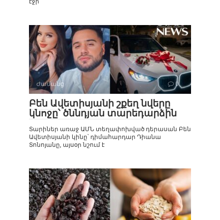
էջի
Ժամանց
0
Բեն Ավետիսյանի շքեղ նվերը
կնոջը՝ ծննդյան տարեդարձին
Տարիներ առաջ ԱՄՆ տեղափոխված դերասան Բեն
Ավետիսյանի կինը՝ դիմահարդար Դիանա
Տոնոյանը, այսօր նշում է