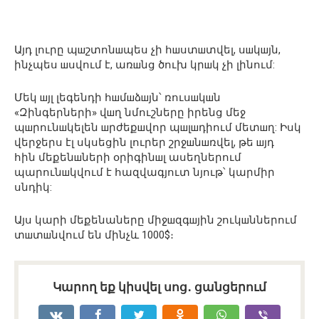
Այդ
լուրը
պ
ш
շտոն
ш
պես
չի
հ
ш
ստ
ш
տվել
,
ս
ш
կ
ш
յն
,
ինչպես
ш
սվում
է
, ա
ռ
ш
նց
ծուխ
կր
ш
կ
չի
լինում
:
Մեկ
ш
յլ
լեգենդի
հ
ш
մ
ш
ձ
ш
յն՝
ռուս
ш
կ
ш
ն
«
Զինգերների
»
վ
ш
ղ
նմուշները
իրենց
մեջ
պ
ш
րուն
ш
կել
են
ш
րժեք
ш
վոր
պ
ш
լ
ш
դիում
մետ
ш
ղ
:
Իսկ
վերջերս
էլ
սկսեցին
լուրեր
շրջ
ш
ն
ш
ռվել
,
թե
ш
յդ
հին
մեքեն
ш
ների
օրիգին
ш
լ
ա
սեղներում
պա
րուն
ш
կվում
է
հա
զվա
գյուտ
նյութ՝
կա
րմիր
սնդիկ
:
Այս
կարի
մեքենաները
միջ
ш
զգ
ш
յին
շուկ
ш
ններում
տ
ш
տ
ш
նվում
են
մինչև
1000$
։
Կարող եք կիսվել սոց․ ցանցերում