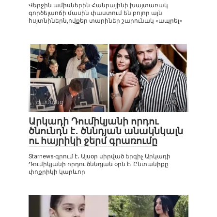
Վերջին ամիսներին Հանրայինի խայտառակ
գործելաոճի մասին փաստում են բոլոր այն
հսյտնիներն,ովքեր տարիներ շարունակ «ապրել»
Ժամանց
0
Արկադի Դումիկյանի որդու
ծնունդն է․ ծննդյան անակնկալն
ու հայրիկի ջերմ գրառումը
Starnews-գրում է․ Այսօր սիրված երգիչ Արկադի
Դումիկյանի որդու ծննդյան օրն է։ Ընտանիքը
փոքրիկի կարևոր