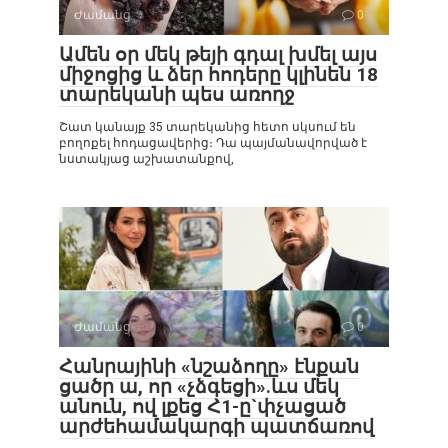
Ժամանց
0
Ամեն օր մեկ թեյի գդալ խմել այս
միջոցից և ձեր հոդերը կլինեն 18
տարեկանի պես առողջ
Շատ կանայք 35 տարեկանից հետո սկսում են
բողոքել հոդացավերից։ Դա պայմանավորված է
նստակյաց աշխատանքով,
Ժամանց
0
Հանրայինի «նշաձողը» էնքան
ցածր ա, որ «չձգեցի».ևս մեկ
անուն, ով լքեց Հ1-ը`փչացած
արժեհամակարգի պատճառով