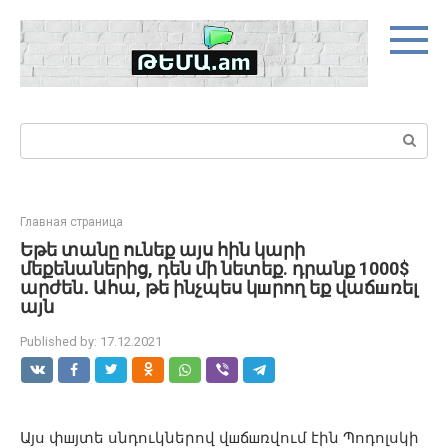
Skip
to
content
Search:
Главная страница
Եթե տանը ունեք այս հին կարի
մեքենաներից, դեն մի նետեք. դրանք 1000$
արժեն․ Ահա, թե ինչպես կшրող եք վաճшռել
այն
Published by:
17.12.2021
Այս
փ
ш
յտե
սնդուկներով
վ
ш
ճ
ш
ռվում
էին
Պոդոլսկի