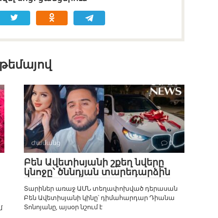
 թեմայով
Ժամանց
0
Բեն Ավետիսյանի շքեղ նվերը
կնոջը՝ ծննդյան տարեդարձին
Տարիներ առաջ ԱՄՆ տեղափոխված դերասան
Բեն Ավետիսյանի կինը՝ դիմահարդար Դիանա
Տոնոյանը, այսօր նշում է
մ