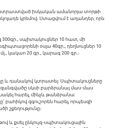
պատրաստված իսկական ամանորյա տորթի
կոլադե կրեմով։ Ստացվում է աղանդեր, որն
 300գր․, սպիտակուցներ 10 հատ, մի
գիպտացորենի օսլա 40գր․, դեղնուցներ 10
․, կակաո 20 գր․, կարագ 200 գր․։
յզը և դանակով կտրատել։ Սպիտակուցները
բ զանգվածը սկսի բարձրանալ մաս-մաս
ակել հարել, մինչև թանձրանա:
՝ բահիկով զգուշորեն հարել, որպեսզի
ի շքեղությունը։
ով և քսել ընկույզ-սպիտակուցային