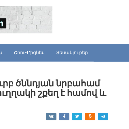
ն
Շոու-Բիզնես
Տեսանյութեր
ւրբ ծննդյան նրբահամ
ւղղակի շքեղ է համով և