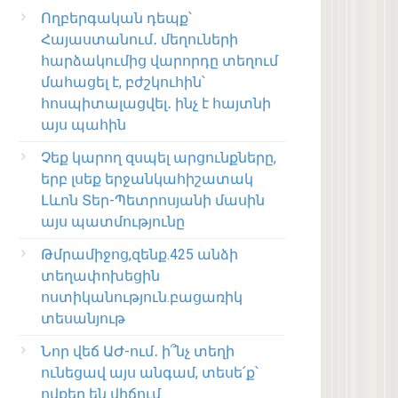
Ողբերգական դեպք՝
Հայաստանում․ մեղուների
հարձակումից վարորդը տեղում
մահացել է, բժշկուհին՝
հոսպիտալացվել․ ինչ է հայտնի
այս պահին
Չեք կարող զսպել արցունքները,
երբ լսեք երջանկահիշատակ
Լևոն Տեր-Պետրոսյանի մասին
այս պատմությունը
Թմրամիջոց,զենք.425 անձի
տեղափոխեցին
ոստիկանություն.բացառիկ
տեսանյութ
Նոր վեճ ԱԺ-ում․ ի՞նչ տեղի
ունեցավ այս անգամ, տեսե՛ք՝
ովքեր են վիճում