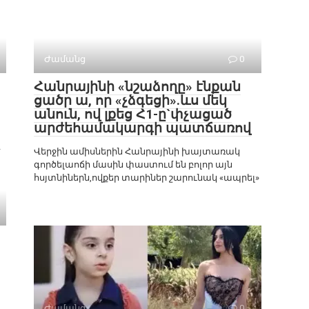
Ժամանց
0
Հանրայինի «նշաձողը» էնքան
ցածր ա, որ «չձգեցի».ևս մեկ
անուն, ով լքեց Հ1-ը`փչացած
արժեհամակարգի պատճառով
է
Վերջին ամիսներին Հանրայինի խայտառակ
գործելաոճի մասին փաստում են բոլոր այն
հսյտնիներն,ովքեր տարիներ շարունակ «ապրել»
Ժամանց
0