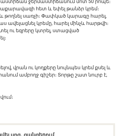
0 աստիճան ջերմաստիճանում մոտ 50 րոպե։
, շաքարավազի հետ և եփել թանձր կրեմ։
 և թողնել սառչի։ Փափկած կարագը հարել,
 ավելացնել կրեմը, հարել մինչև հարթվի։
ել ու եզրերը կտրել, ստացված
ել։
լով, վրան ու կողքերը նույնպես կրեմ քսել և
անում ամբողջ գիշեր։ Տորթը շատ նուրբ է,
վում։
վել սոց․ ցանցերում