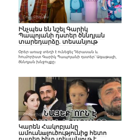
Շոու-Բիզնես
0
Ինչպես են նշել Գարիկ
Պապոյանի դստեր ծննդյան
տարեդարձը. տեսանյութ
Օրեր առաջ տեղի է ունեցել Դերասան և
հումորիստ Գարիկ Պապոյանի դստեր՝ Ագաթայի,
ծննդյան խնջույքը։
Շոու-Բիզնես
0
Կարեն Հակոբյանը
ամուսնшլուծությունից հետո
դստեր հետ տեսանյութ է