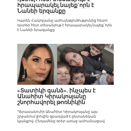
հրապարակել.նայեք`որն է
Նանեի երզանքը
Կարեն Հակոբյանը ամուսնшլուծությունից հետո
դստեր հետ տեսանյութ է հրապարակել.նայեք`որն
է Նանեի երազանքը
Շոու-Բիզնես
0
«Տատիկի գանձ». ինչպես է
Անահիտ Կիրակոսյանը
շնորհավորել թոռնիկին
Դերասանուհի Անահիտ Կիրակոսյանը այս
շրջանում լիովին զբաղված է ընտանեկան
կյանքով։ Ընդամենը օրեր առաջ ամուսնացավ