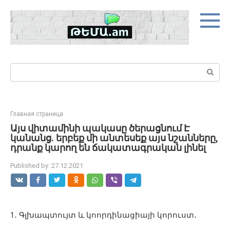
Skip
to
content
Search:
Главная страница
Այս վիտամինի պակասը ծերացնում Է
կանանց. երբեք մի անտեսեք այս նշանները,
դրանք կարող են ճակատագրական լինել
Published by:
27.12.2021
1
․
Գլխապտույտ
և
կոորդինացիայի
կորուստ
․