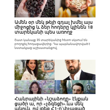
Ժամանց
0
Ամեն օր մեկ թեյի գդալ խմել այս
միջոցից և ձեր հոդերը կլինեն 18
տարեկանի պես առողջ
Շատ կանայք 35 տարեկանից հետո սկսում են
բողոքել հոդացավերից։ Դա պայմանավորված է
նստակյաց աշխատանքով,
Ժամանց
0
Հանրայինի «նշաձողը» էնքան
ցածր ա, որ «չձգեցի».ևս մեկ
անուն, ով լքեց Հ1-ը`փչացած