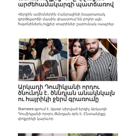
արժեհամակարգի պատճառով
Վերջին ամիսներին Հանրայինի խայտառակ
գործելաոճի մասին փաստում են բոլոր այն
հսյտնիներն,ովքեր տարիներ շարունակ «ապրել»
Ժամանց
0
Արկադի Դումիկյանի որդու
ծնունդն է․ ծննդյան անակնկալն
ու հայրիկի ջերմ գրառումը
Starnews-գրում է․ Այսօր սիրված երգիչ Արկադի
Դումիկյանի որդու ծննդյան օրն է։ Ընտանիքը
փոքրիկի կարևոր