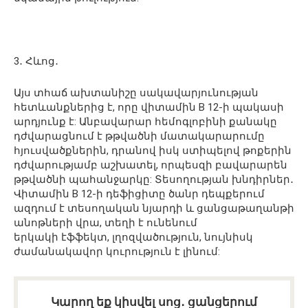
3
․
Հևոց
․
Այս
տհաճ
ախտանիշը
սակավարյո
ւնության
հետևանքներից
է
,
որը
վի
տամին
B 12-
ի
պակասի
արդյունք
է
:
Անբավարար
հեմոգլոբի
նի
քանակը
դժվարացնում
է
թթ
վածնի
մատակարարո
ւմը
հյու
սվածքներին
,
դրանով
իսկ
ստիպելով
թո
քերին
դժվարությամբ
աշխա
տել
,
որպեսզի
բավարարեն
թթվածնի
պահանջարկը
:
Տեսողո
ւթյան
խնդիրներ
․
Վիտամին
B 12-
ի
դե
ֆիցիտը
ծանր
դեպքերում
ազ
դում
է
տեսողական
նյա
րդի
և
ց
անցաթաղանթի
անոթների
վրա
,
տեղի
է
ունենում
երկակի
էֆֆեկտ
,
լղ
ոզվածություն
,
նույնիսկ
ժա
մանակավոր
կուրություն
է
լինում
:
Կարող եք կիսվել սոց․ ցանցերում