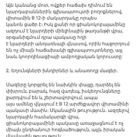
Այն
կանանց
մոտ
,
ովքեր
հաճախ
դիմում
են
նյարդ
աբաններին
գլխապտույտի
բողոքներով
,
վի
տամին
B 12-
ի
մակարդակը
որպես
կանոն
ցածր
է։
Իսկ
քանի
որ
ցիանո
կոբալամինը
ազդում
է
նյ
արդերի
միե
լինային
թաղանթի
վրա
,
օրգա
նիզմում
դրա
պակասը
հղի
է
նյարդերի
անդառնալի
վնասով
,
որին
հաջորդում
են
ոչ
միայն
հաճախակի
գլխապտո
ւյտները
,
այլ
նաև
կոորդինացիայի
ամբողջա
կան
կորուստը
:
2
․
Եղունգների
խնդիրներ
և
անառողջ
մազեր
․
Մազերը
կորցրել
են
նախկին
փայլը
,
դարձել
են
փխրուն
,
բարակ
,
հազ
վադեպ
,
իսկ
եղունգները
ջարդվում
են
և
շերտավորվում
,
ապա
այս
ամենը
վկայում
է
B 12
արժեքավոր
վ
իտամինի
պակասի
մասին
։
Մկ
անային
թուլություն
․ ա
զդելով
նյա
րդային
համակարգի
վրա
,
ցիանո
կոբալամինի
պակասը
առաջացնում
է
ոչ
միայն
ընդհանուր
հոգնածո
ւթյուն
,
այլև
իրական
մկանային
թուլություն
: