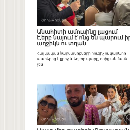
Շոու-Բիզնես
0
Անահիտի ամուսինը լացում
է,երբ նայում է`ոնց են պարում ի
աղջիկն ու տղան
Հայկական հարսանիքների հուզիչ ու կարևոր
պահերից է քրոջ և եղբոր պարը, որից անմասն
չեն
Շոու-Բիզնես
0