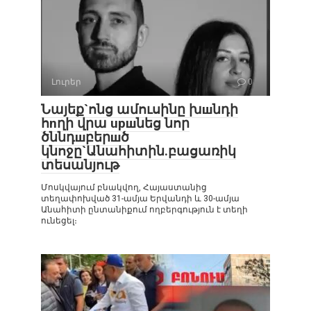
Լուրեր
0
Նայեք`ոնց ամուսինը խшնդի
հnղի վրա upшնեց նոր
ծննդшբերшծ
կնոջը`Անահիտին.բացառիկ
տեսանյութ
Մոսկվայում բնակվող, Հայաստանից
տեղափոխված 31-ամյա Երվանդի և 30-ամյա
Անահիտի ընտանիքում ողբերգություն է տեղի
ունեցել։