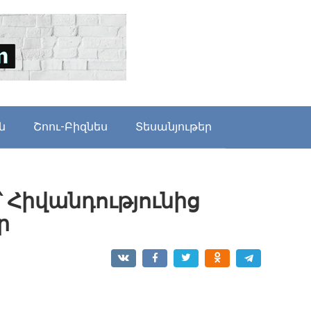
ն
Շոու-Բիզնես
Տեսանյութեր
՝ Հիվանդությունից
ր