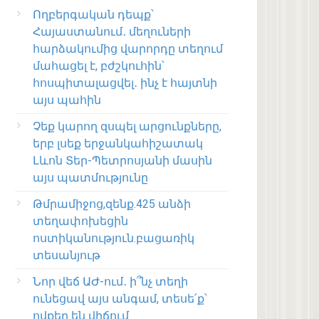
Ողբերգական դեպք՝
Հայաստանում․ մեղուների
հարձակումից վարորդը տեղում
մահացել է, բժշկուհին՝
հոսպիտալացվել․ ինչ է հայտնի
այս պահին
Չեք կարող զսպել արցունքները,
երբ լսեք երջանկահիշատակ
Լևոն Տեր-Պետրոսյանի մասին
այս պատմությունը
Թմրամիջոց,զենք.425 անձի
տեղափոխեցին
ոստիկանություն.բացառիկ
տեսանյութ
Նոր վեճ ԱԺ-ում․ ի՞նչ տեղի
ունեցավ այս անգամ, տեսե՛ք՝
ովքեր են վիճում