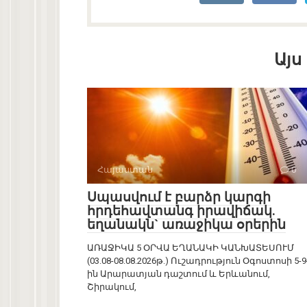
Այս
Հայաստան
0
Սպասվում է բարձր կարգի
հրդեհավտանգ իրավիճակ.
եղանակն` առաջիկա օրերին
ԱՌԱՋԻԿԱ 5 ՕՐՎԱ ԵՂԱՆԱԿԻ ԿԱՆԽԱՏԵՍՈՒՄ
(03.08-08.08.2026թ.) Ուշադրություն Օգոստոսի 5-9
ին Արարատյան դաշտում և Երևանում,
Շիրակում,