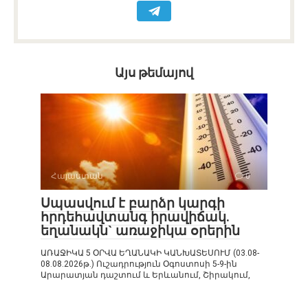
Այս թեմայով
Հայաստան
0
Սպասվում է բարձր կարգի
հրդեհավտանգ իրավիճակ.
եղանակն` առաջիկա օրերին
ԱՌԱՋԻԿԱ 5 ՕՐՎԱ ԵՂԱՆԱԿԻ ԿԱՆԽԱՏԵՍՈՒՄ (03.08-
08.08.2026թ.) Ուշադրություն Օգոստոսի 5-9-ին
Արարատյան դաշտում և Երևանում, Շիրակում,