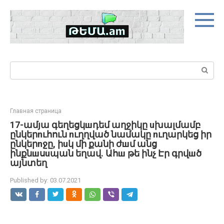
Skip
to
content
Search:
Главная страница
17-ամյա գեղեցկшդեմ աղջիկը uխալմամբ
ընկերnւհուն nւղղված նամակը nւղարկեց իր
ընկերnջը, իuկ մի քանի ժшմ անց
ինքնшսuպան եղավ. Ահш թե ինչ Էր գրվшծ
այնտեղ
Published by:
03.07.2021