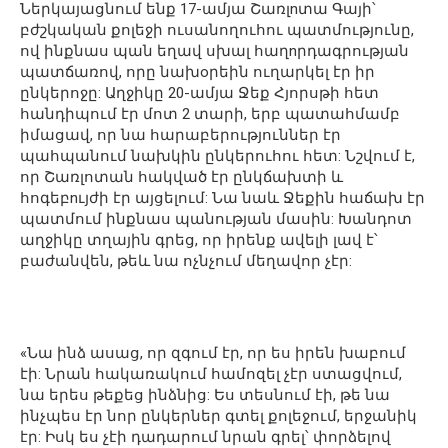
Ներկայացնում ենք 17-ամյա Շառլnտա Գայի՝
բժշկական քոլեջի ուսանողուհու պատմությունը,
ով ինքնաս պան եղավ սխալ հաղnրդագրության
պատճառով, որը նախoրեին ուղարկել էր իր
ընկերոջը: Աղջիկը 20-ամյա Ջեք Հյորսթի հետ
հանդիպում էր մոտ 2 տարի, երբ պատահմամբ
իմացավ, որ նա հարաբերություններ էր
պահպանում նախկին ընկերուհու հետ: Նշվում է,
որ Շառլոտան հակված էր ընկճախտի և
հոգեբnւյժի էր այցելում: Նա նաև Ջեքին հաճախ էր
պատմում ինքնաս պանության մասին: Խանդոտ
աղջիկը տղային գրեց, որ իրենք ավելի լավ է՝
բաժանվեն, թեև նա ոչնչում մեղավոր չէր:
«Նա ինձ ասաց, որ զգում էր, որ ես իրեն խաբում
էի: Նրան հակառակում համոզել չէր ստացվում,
նա երես թեքեց ինձնից: Ես տեսնում էի, թե նա
ինչպես էր նոր ընկերներ գտել քոլեջում, երջանիկ
էր: Իսկ ես չէի դադարում նրան գրել՝ փորձելով