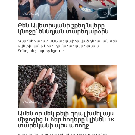
Ժամանց
0
Բեն Ավետիսյանի շքեղ նվերը
կնոջը՝ ծննդյան տարեդարձին
Տարիներ առաջ ԱՄՆ տեղափոխված դերասան Բեն
Ավետիսյանի կինը՝ դիմահարդար Դիանա
Տոնոյանը, այսօր նշում է
Ժամանց
0
Ամեն օր մեկ թեյի գդալ խմել այս
միջոցից և ձեր հոդերը կլինեն 18
տարեկանի պես առողջ