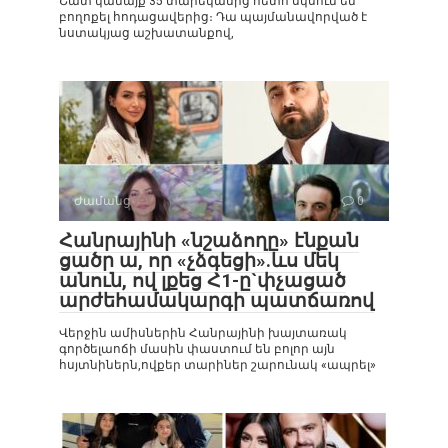
Շատ կանայք 35 տարեկանից հետո սկսում են
բողոքել հոդացավերից։ Դա պայմանավորված է
նստակյաց աշխատանքով,
Ժամանց
0
Հանրայինի «նշաձողը» էնքան
ցածր ա, որ «չձգեցի».ևս մեկ
անուն, ով լքեց Հ1-ը`փչացած
արժեհամակարգի պատճառով
Վերջին ամիսներին Հանրայինի խայտառակ
գործելաոճի մասին փաստում են բոլոր այն
հսյտնիներն,ովքեր տարիներ շարունակ «ապրել»