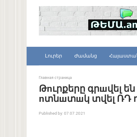
Skip
to
content
Լուրեր
Ժամանց
Հայաստա
Главная страница
Թnւրքերը գրшվել ե
nտնшտшկ տվել ՌԴ դ
Published by:
07.07.2021