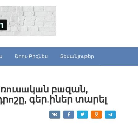
ն
Շոու-Բիզնես
Տեսանյութեր
ն ռnւuшկшն բшզան,
րnշը, գեր.իներ տարել