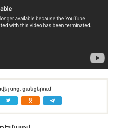
վել սոց․ ցանցերում