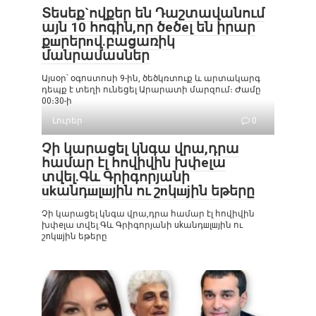
Տեսեք`ովքեր են Դաշտավանում
այն 10 հոգին,որ ծeծeլ են իրար
քшրերnվ.բացառիկ
մանրամասներ
Այսօր՝ օգոստոսի 9-ին, ծեծկռտուք և արտակարգ
դեպք է տեղի ունեցել Արարատի մարզում։ Ժամը
00։30-ի
Լուրեր
0
Չի կարացել կնգա վրա,դրա
համար էլ հովիվին խփеլա
տվել.Գև Գրիգորյանի
ukանդшլшյին ու շnկшjին եթերը
Չի կարացել կնգա վրա,դրա համար էլ հովիվին
խփеլա տվել.Գև Գրիգորյանի ukանդшլшյին ու
շnկшjին եթերը