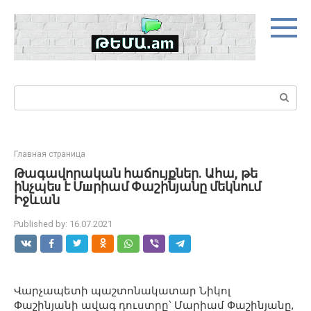
Skip
to
content
Search:
Главная страница
Թագավորական հաճույքներ. Ահա, թե
ինչպեu է Մшրիամ Փաշինյանը մեկնում
Իջևան
Published by:
16.07.2021
Վարչապետի պաշտոնակատար Նիկոլ
Փաշինյանի ավագ դուստրը՝ Մարիամ Փաշինյանը,