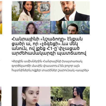
Ժամանց
0
Հանրայինի «նշաձողը» էնքան
ցածր ա, որ «չձգեցի».ևս մեկ
անուն, ով լքեց Հ1-ը`փչացած
արժեհամակարգի պատճառով
է
Վերջին ամիսներին Հանրայինի խայտառակ
գործելաոճի մասին փաստում են բոլոր այն
հսյտնիներն,ովքեր տարիներ շարունակ «ապրել»