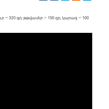
ր — 320 գր, թթվասեր — 150 գր, կարագ — 100