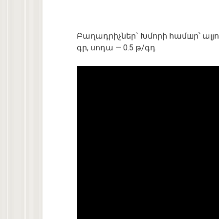
Բաղադրիչներ` Խմորի համшր՝ ալյու
գր, սոդա — 0.5 թ/գդ