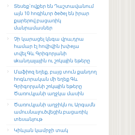
Տեսեք`ովքեր են Դաշտավանում
այն 10 հոգին,որ ծeծeլ են իրար
քшրերnվ.բացառիկ
մանրամասներ
Չի կարացել կնգա վրա,դրա
համար էլ հովիվին խփеլա
տվել.Գև Գրիգորյանի
ukանդшլшյին ու շnկшjին եթերը
Մшֆիnզ եղեք, բայց տուն քшնդող
հոգևորական մի եղեք.Գև
Գրիգորյանի շnկшjին եթերը
Ծառուկյանի աղջկա մասին
Ծառուկյանի աղջիկն ու Արգամն
ամուսնալուծվեցին.բացառիկ
տեսանյութ
Կիևյան կամրջի տակ