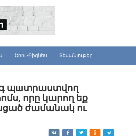
ն
Շոու-Բիզնես
Տեսանյութեր
ագ պшտրաստվող
մս, որը կարող եք
ցած ժամանակ ու