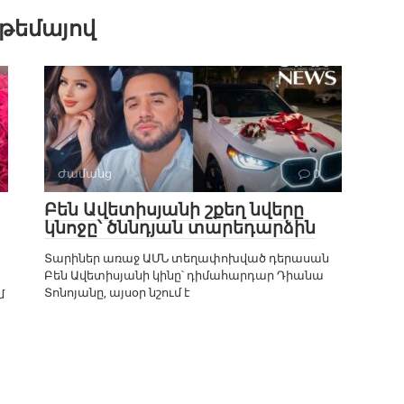
 թեմայով
Ժամանց
0
Բեն Ավետիսյանի շքեղ նվերը
կնոջը՝ ծննդյան տարեդարձին
Տարիներ առաջ ԱՄՆ տեղափոխված դերասան
Բեն Ավետիսյանի կինը՝ դիմահարդար Դիանա
Տոնոյանը, այսօր նշում է
մ