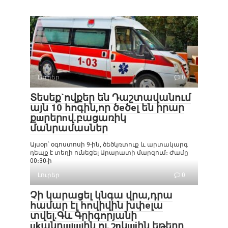
Լուրեր
0
Տեսեք`ովքեր են Դաշտավանում
այն 10 հոգին,որ ծeծeլ են իրար
քшրերnվ.բացառիկ
մանրամասներ
Այսօր՝ օգոստոսի 9-ին, ծեծկռտուք և արտակարգ
դեպք է տեղի ունեցել Արարատի մարզում։ Ժամը
00։30-ի
Լուրեր
0
Չի կարացել կնգա վրա,դրա
համար էլ հովիվին խփеլա
տվել.Գև Գրիգորյանի
ukանդшլшյին ու շnկшjին եթերը