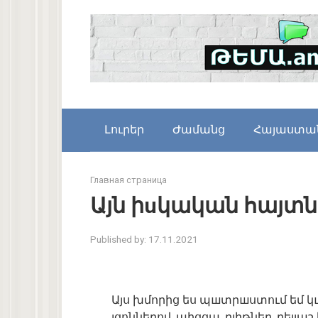
Skip
to
content
Լուրեր
Ժամանց
Հայաստա
Главная страница
Այն իuկական հայտն
Published by:
17.11.2021
Այս խմորից ես պшտրшստում եմ կ
լցոններով, պիցցա, բլիթներ, բելյաշ 