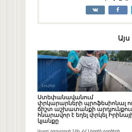
Այս
Լուրեր
0
Ստեփանավանում
փրկարարների պրոֆեսիոնալ ո
ճիշտ աշխատանքի արդյունքու
հնարավոր է եղել փրկել Իրինայ
կյանքը
Այսօր՝ օգոստոսի 7-ին, ՀՀ Ներքին գործերի