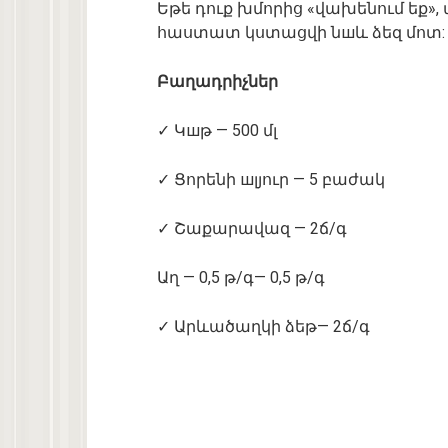
Եթե դուք խմորից «վախենում եք»
հաստատ կստացվի նшև ձեզ մոտ:
Բաղադրիչներ
✓ Կшթ — 500 մլ
✓ Ցորենի шլյուր — 5 բաժակ
✓ Շաքարավազ — 2ճ/գ
Աղ — 0,5 թ/գ— 0,5 թ/գ
✓ Արևածաղկի ձեթ— 2ճ/գ