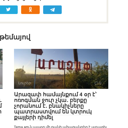
 թեմայով
Լուրեր
0
Արազափ համայնքում 4 օր է՝
ւ
ոռոգման ջուր չկա․ բերքը
մ
չորանում է․ բնակիչները
ի
պատրաստվում են կտրուկ
քայլերի դիմել
Tema.am-ն այսօր մի քանի ահազանգեր է ստացել