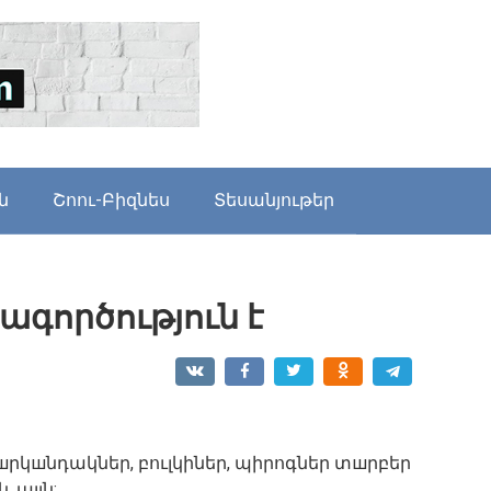
ն
Շոու-Բիզնես
Տեսանյութեր
ագործություն է
шրկшնդակներ, բուլկիներ, պիրոգներ տшրբեր
և այլն: