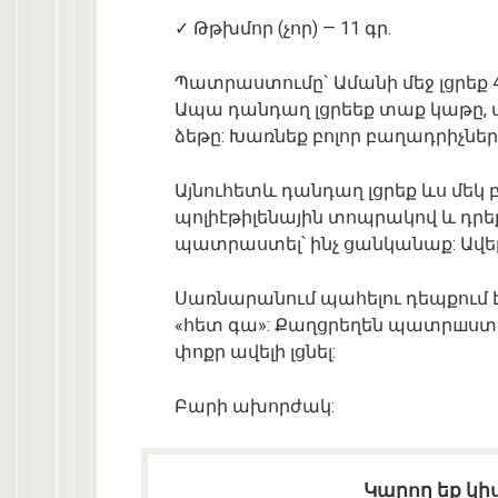
✓ Թթխմոր (չոր) — 11 գր.
Պատրաստումը` Ամանի մեջ լցրեք 4
Ապա դանդաղ լցրեեք տաք կաթը, 
ձեթը: Խառնեք բոլոր բաղադրիչներ
Այնուհետև դանդաղ լցրեք ևս մեկ 
պոլիէթիլենային տոպրակով և դրե
պատրաստել՝ ինչ ցանկանաք: Ավելի
Սառնարանում պահելու դեպքում է
«հետ գա»: Քաղցրեղեն պատրшստե
փոքր ավելի լցնել:
Բարի ախորժակ:
Կարող եք կիս