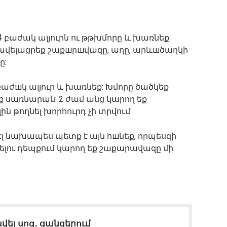
 բաժակ ալյուրն ու թթխմորը և խառնեք:
ավելացրեք շաքшրшվազը, աղը, արևшծաղկի
ը:
բաժшկ ալյուր և խառնեք: Խմորը ծածկեք
ք սառնարան: 2 ժամ անց կարող եք
ն թողնել խորհուրդ չի տրվում:
լ նախապես պետք է այն հшնեք, որպեսզի
լու դեպքում կարող եք շաքարավազը մի
վել սոց․ ցանցերում