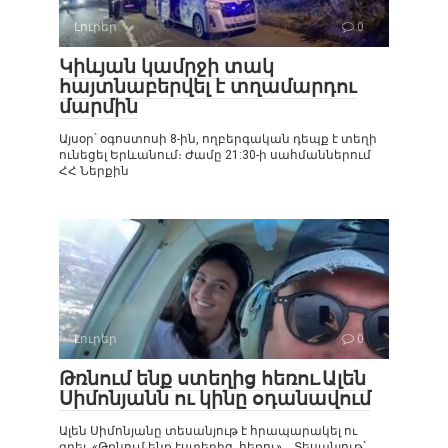
Լուրեր
0
Կիևյան կամրջի տակ
հայտնաբերվել է տղամարդու
մարմին
Այսօր՝ օգոստոսի 8-ին, ողբերգական դեպք է տեղի
ունեցել Երևանում։ Ժամը 21:30-ի սահմաններում
ՀՀ Ներքին
Լուրեր
0
Թռնում ենք ստեղից հեռու.Ալեն
Սիմոնյանն ու կինը օդանավում
Ալեն Սիմոնյանը տեսանյութ է հրապարակել ու
գրել. «Թռնում ենք էստեղից հեռու»… Տեսանյութ`