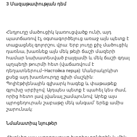
3 Մազաթափության դեմ
Հնդյուղը մածուցիկ կառուցվածք ունի, այդ
պատճառով էլ, օգտագործելուց առաջ այն պետք է
տաքացնել գոլորշու վրա: Երբ յուղը քիչ մածուցիկ
դառնա, խառնեք այն մեկ թեյի ճաշի մազերի
համար նախատեսված բալզամի և մեկ ճաշի գդալ
պղպեղի թուրմի հետ (վաճառվում է
դեղատներում–Настойка перца): Մանրակրկիտ
քսեք այդ խառնուրդը գլխի մաշկին:
Պոլիէթիլենային գլխարկ հագեք և փաթաթեք
գլուխը սրբիչով: Այդպես պետք է պահել կես ժամ,
որից հետո լավ լվանալ շամպունով: Արեք այս
պրոցեդուրան շաբաթը մեկ անգամ՝ երեք ամիս
շարունակ:
Նմանատիպ նյութեր