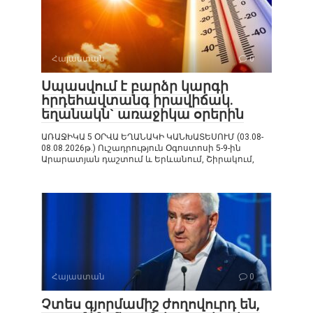
Հայաստան
0
Սպասվում է բարձր կարգի
հրդեհավտանգ իրավիճակ.
եղանակն` առաջիկա օրերին
ԱՌԱՋԻԿԱ 5 ՕՐՎԱ ԵՂԱՆԱԿԻ ԿԱՆԽԱՏԵՍՈՒՄ (03.08-
08.08.2026թ.) Ուշադրություն Օգոստոսի 5-9-ին
Արարատյան դաշտում և Երևանում, Շիրակում,
Հայաստան
0
Չտես գյորմամիշ ժողովուրդ են,