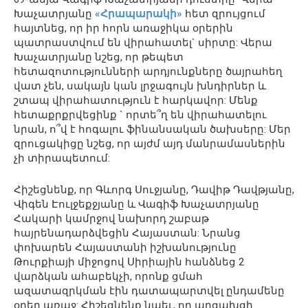
Խաչատրյանը
«Հրապարակի»
հետ զրույցում
հայտնեց, որ իր հորն առաջիկա օրերին
պատրաստվում են վիրահատել` սիրտը: Վերա
Խաչատրյանը նշեց, որ թեպետ
հետազոտությունների արդյունքները ծայրահեղ
վատ չեն, սակայն կան լրջագույն խնդիրներ և
շտապ վիրահատություն է հարկավոր: Մենք
հետաքրքրվեցինք ` որտե՞ղ են վիրահատելու
նրան, ո՞վ է հոգալու ֆինանսական ծախսերը: Մեր
զրուցակիցը նշեց, որ այժմ այդ մանրամասներին
չի տիրապետում:
Հիշեցնենք, որ Գևորգ Սուջյանը, Դավիթ Դավթյանը,
Վիգեն Էուլջեքջյանը և Վագիֆ Խաչատրյանը
Հակարի կամրջով նախորդ շաբաթ
հայրենադարձվեցին Հայաստան: Նրանց
փոխարեն Հայաստանի իշխանությունը
Թուրքիայի միջոցով Սիրիային հանձնեց 2
վարձկան ահաբեկչի, որոնք ցմահ
ազատազրկման էին դատապարտվել ընդամենը
օրեր առաջ: Հիշեցնենք նաեւ, որ արցախցի