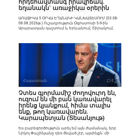
հրդեհավտանգ իրավիճակ.
եղանակն` առաջիկա օրերին
ԱՌԱՋԻԿԱ 5 ՕՐՎԱ ԵՂԱՆԱԿԻ ԿԱՆԽԱՏԵՍՈՒՄ (03.08-
08.08.2026թ.) Ուշադրություն Օգոստոսի 5-9-ին
Արարատյան դաշտում և Երևանում, Շիրակում,
Հայաստան
0
Չտես գյորմամիշ ժողովուրդ են,
ուզում են մի բան կառավարել
իրենց կյանքում, հիմա տալիս
ենք, թող կառավարեն.
Կարապետյան (Տեսանյութ)
Ես բարեգործություն արել եմ այն ժամանակ, երբ
Նիկոլ Փաշինյանը դեռ ծնված չէր, այսինքն՝ մի