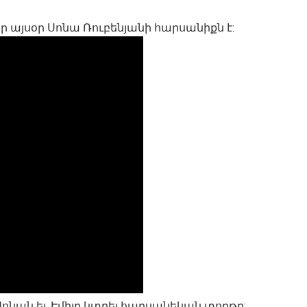
որ այսօր Սոնա Ռուբենյանի հարսանիքն է:
 Սոնան եւ Էմիլը կտրել հարսանեկան տորթը: