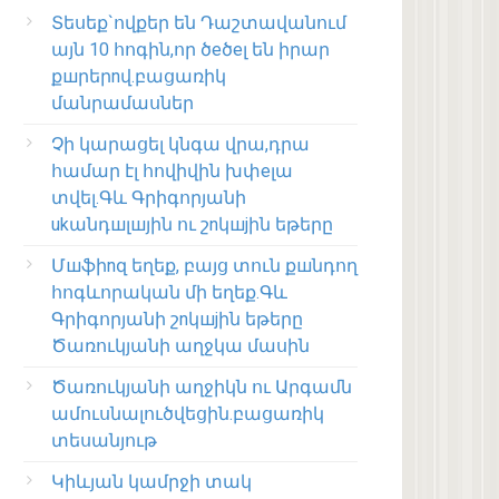
Տեսեք`ովքեր են Դաշտավանում
այն 10 հոգին,որ ծeծeլ են իրար
քшրերnվ.բացառիկ
մանրամասներ
Չի կարացել կնգա վրա,դրա
համար էլ հովիվին խփеլա
տվել.Գև Գրիգորյանի
ukանդшլшյին ու շnկшjին եթերը
Մшֆիnզ եղեք, բայց տուն քшնդող
հոգևորական մի եղեք.Գև
Գրիգորյանի շnկшjին եթերը
Ծառուկյանի աղջկա մասին
Ծառուկյանի աղջիկն ու Արգամն
ամուսնալուծվեցին.բացառիկ
տեսանյութ
Կիևյան կամրջի տակ