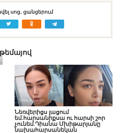
վել սոց․ ցանցերում
 թեմայով
Շոու-Բիզնես
0
Նեռվերիցս լացում
եմ.հարսանիքսա ու հարսի շոր
չունեմ.Դիանա Մխիթարյանը
նախահարսանեկան