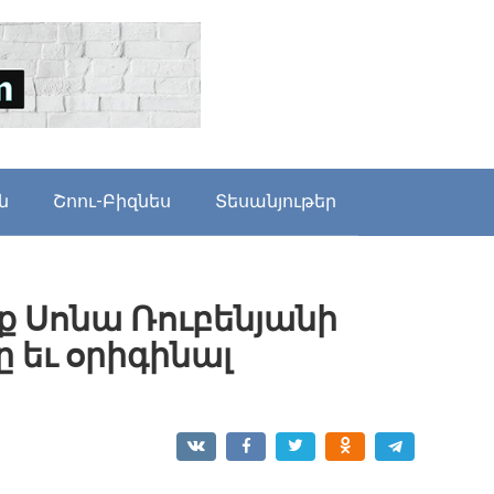
ն
Շոու-Բիզնես
Տեսանյութեր
ք Սոնա Ռուբենյանի
 եւ օրիգինալ