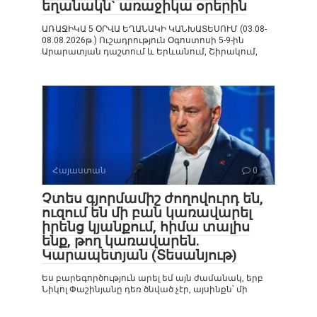
եղանակն` առաջիկա օրերին
ԱՌԱՋԻԿԱ 5 ՕՐՎԱ ԵՂԱՆԱԿԻ ԿԱՆԽԱՏԵՍՈՒՄ (03.08-
08.08.2026թ.) Ուշադրություն Օգոստոսի 5-9-ին
Արարատյան դաշտում և Երևանում, Շիրակում,
Հայաստան
0
Չտես գյորմամիշ ժողովուրդ են,
ուզում են մի բան կառավարել
իրենց կյանքում, հիմա տալիս
ենք, թող կառավարեն.
Կարապետյան (Տեսանյութ)
Ես բարեգործություն արել եմ այն ժամանակ, երբ
Նիկոլ Փաշինյանը դեռ ծնված չէր, այսինքն՝ մի