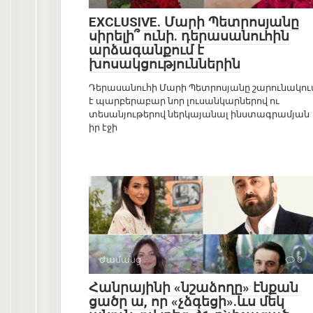
EXCLUSIVE. Մարի Պետրոսյանը
սիրելի՞ ունի. դերասանուհին
արձագանքում է
խոսակցություններին
Դերասանուհի Մարի Պետրոսյանը շարունակու
է պարբերաբար նոր լուսանկարներով ու
տեսանյութերով ներկայանալ ինստագրամյան
իր էջի
Ժամանց
0
Հանրայինի «նշաձողը» էնքան
ցածր ա, որ «չձգեցի».ևս մեկ