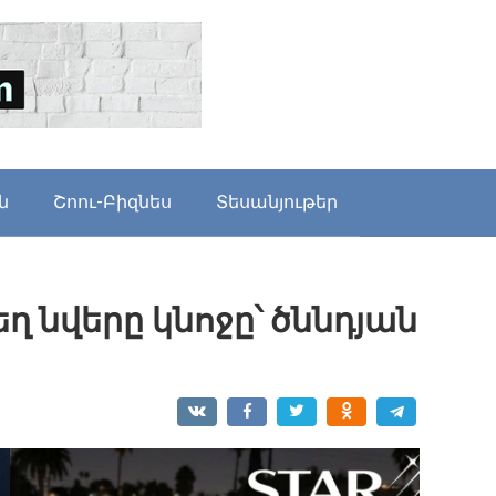
ն
Շոու-Բիզնես
Տեսանյութեր
ղ նվերը կնոջը՝ ծննդյան