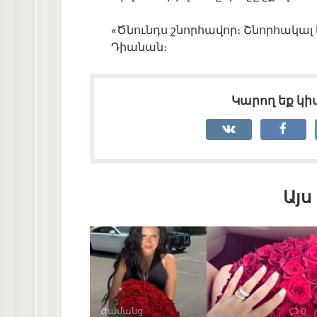
«Ծնունդս շնորհավոր։ Շնորհակալ եմ
Դիանան։
Կարող եք կիս
Այս
Ժամանց
0