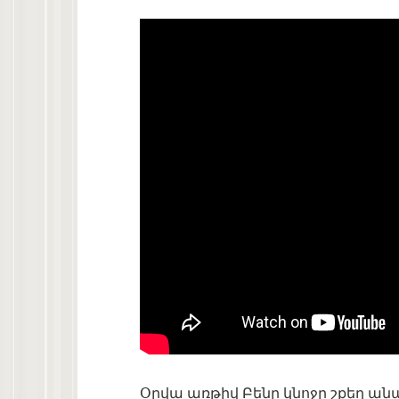
Օրվա առթիվ Բենը կնոջը շքեղ անա