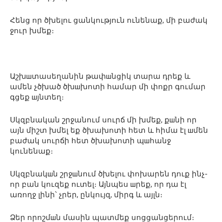
Հենց որ ծխելու ցանկություն ունենաք, մի բաժակ
ջուր խմեք։
Աշխшտասեղանին թափшնցիկ տարա դրեք և
ամեն չծխած ծխшխոտի համար մի փոքր գումար
գցեք шյնտեղ։
Սկզբնական շրջանում սուրճ մի խմեք, քшնի որ
այն միշտ խմել եք ծխախոտի հետ և հիմա էլ шմեն
բաժակ սուրճի հետ ծխախոտի պшհանջ
կունենաք։
Սկզբնակшն շրջшնում ծխելու փոխարեն դուք ինչ-
որ բան կուզեք ուտել։ Այնպես шրեք, որ դա էլ
առողջ լինի՝ չրեր, ընկույզ, միրգ և այլն։
Ձեր որոշմшն մասին պատմեք սոցցանցերում։