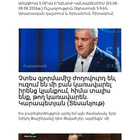
ԱՌԱՋԻԿԱ 5 ՕՐՎԱ ԵՂԱՆԱԿԻ ԿԱՆԽԱՏԵՍՈՒՄ (03.08-
08.08.2026թ.) Ուշադրություն Օգոստոսի 5-9-ին
Արարատյան դաշտում և Երևանում, Շիրակում,
Հայաստան
0
Չտես գյորմամիշ ժողովուրդ են,
ուզում են մի բան կառավարել
իրենց կյանքում, հիմա տալիս
ենք, թող կառավարեն.
Կարապետյան (Տեսանյութ)
Ես բարեգործություն արել եմ այն ժամանակ, երբ
Նիկոլ Փաշինյանը դեռ ծնված չէր, այսինքն՝ մի