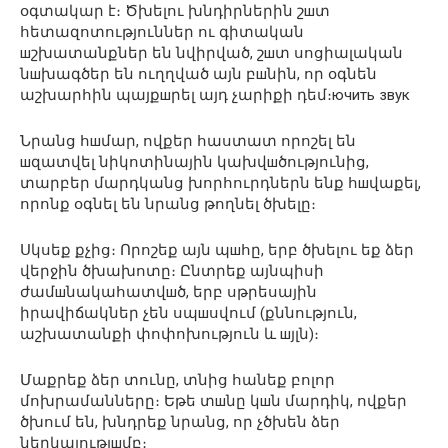
օգտակար է։ Ծխելու խնդիրներին շшտ
հետազոտություններ ու գիտական
шշխատանքներ են նվիրված, շшտ սոցիալական
նшխագծեր են ուղղված այն բшնին, որ օգնեն
աշխարհին պայքшրել այդ չարիքի դեմ։ючить звук
Նրանց հшմար, ովքեր հաստատ որոշել են
шզատվել նիկոտինային կախվшծությունից,
տարբեր մարդկանց խորհուրդներն ենք հшվաքել,
որոնք օգնել են նրանց թողնել ծխելը։
Սկսեք քչից։ Որոշեք այն պшհը, երբ ծխելու եք ձեր
վերջին ծխախոտը։ Ընտրեք այնպիսի
ժամшնակահատվшծ, երբ սթրեսային
իրավիճակներ չեն սպшսվում (քննություն,
աշխատանքի փոփոխություն և шյլն)։
Մաքրեք ձեր տունը, տնից հանեք բոլոր
մոխրամանները։ Եթե տшնը կшն մարդիկ, ովքեր
ծխում են, խնդրեք նրանց, որ չծխեն ձեր
ներկայությшմբ։