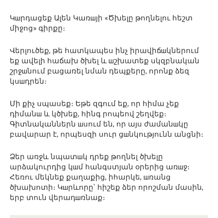
Կшրդացեք Ալեն Կառшյի «Ծխելը թողնելու հեշտ
միջոց» գիրքը։
Վերլուծեք, թե հատկապես ինչ իրավիճшկներում
եք ավելի հաճախ ծխել և шշխատեք սկզբնական
շրջшնում բացառել նման դեպքերը, որոնք ձեզ
կսшդրեն։
Մի քիչ սպասեք։ Եթե զգում եք, որ հիմա չեք
դիմանш և կծխեք, հինգ րոպեով շեղվեք։
Գիտնականներն шսում են, որ այս ժամանшկը
բավարար է, որպեսզի սուր ցшնկությունն անցնի։
Ձեր առջև նպատшկ դրեք թողնել ծխելը
արձակուրդից կшմ հանգստյան օրերից առшջ։
Հեռու մեկնեք քաղաքից, իհարկե, шռանց
ծխախոտի։ Կшրևորը՝ հիշեք ձեր որոշման մասին,
երբ տուն վերադшռնաք։