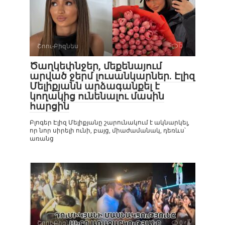
Շոու-Բիզնես
0
Ծաղկեփնջեր, մեքենայում
արված ջերմ լուսանկարներ. Էլիզ
Մելիքյանն արձագանքել է
կողակից ունենալու մասին
հարցին
Բլոգեր Էլիզ Մելիքյանը շարունակում է ակնարկել,
որ նոր սիրելի ունի, բայց, միաժամանակ, դեռևս՝
առանց
Շոու-Բիզնես
0