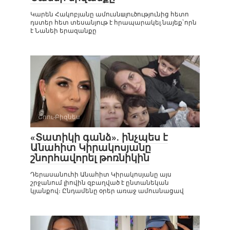
Կարեն Հակոբյանը ամուսնшլուծությունից հետո
դստեր հետ տեսանյութ է հրապարակել.նայեք`որն
է Նանեի երազանքը
Շոու-Բիզնես
0
«Տատիկի գանձ». ինչպես է
Անահիտ Կիրակոսյանը
շնորհավորել թոռնիկին
Դերասանուհի Անահիտ Կիրակոսյանը այս
շրջանում լիովին զբաղված է ընտանեկան
կյանքով։ Ընդամենը օրեր առաջ ամուսնացավ