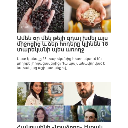
Ժամանց
0
Ամեն օր մեկ թեյի գդալ խմել այս
միջոցից և ձեր հոդերը կլինեն 18
տարեկանի պես առողջ
Շատ կանայք 35 տարեկանից հետո սկսում են
բողոքել հոդացավերից։ Դա պայմանավորված է
նստակյաց աշխատանքով,
Ժամանց
0
Հանրայինի «նշաձողը» էնքան