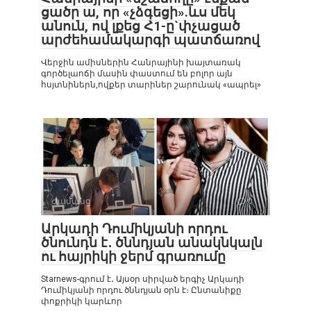
ցածր ա, որ «չձգեցի».ևս մեկ
անուն, ով լքեց Հ1-ը`փչացած
արժեհամակարգի պատճառով
Վերջին ամիսներին Հանրայինի խայտառակ
գործելաոճի մասին փաստում են բոլոր այն
հսյտնիներն,ովքեր տարիներ շարունակ «ապրել»
Ժամանց
0
Արկադի Դումիկյանի որդու
ծնունդն է․ ծննդյան անակնկալն
ու հայրիկի ջերմ գրառումը
Starnews-գրում է․ Այսօր սիրված երգիչ Արկադի
Դումիկյանի որդու ծննդյան օրն է։ Ընտանիքը
փոքրիկի կարևոր