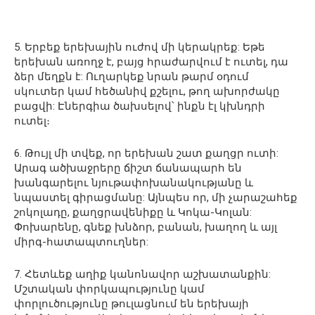
5. Երբեք երեխային ուժով մի կերակրեք: Եթե
երեխան առողջ է, բայց հրաժարվում է ուտել, դա
ձեր մեղքն է: Ուղարկեք նրան թարմ օդում
սկուտեր կամ հեծանիվ քշելու, թող ախորժակը
բացվի: Էներգիա ծախսելով՝ ինքն էլ կխնդրի
ուտել։
6. Թույլ մի տվեք, որ երեխան շատ քաղցր ուտի:
Արագ ածխաջրերը ճիշտ ճանապարհ են
խանգարելու նյութափոխանակությանը և
նպաստել գիրացմանը: Այնպես որ, մի չարաշահեք
շոկոլադը, քաղցրավենիքը և Կոկա-Կոլան:
Փոխարենը, գնեք խնձոր, բանան, խաղող և այլ
միրգ-հատապտուղներ:
7. Հետևեք աղիք կանոնավոր աշխատանքին:
Մշտական փորկապությունը կամ
փորլուծությունը թուլացնում են երեխայի