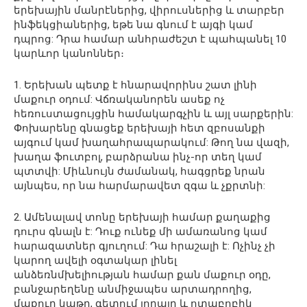
երեխային մանրէներից, վիրուսներից և տարբեր
ինֆեկցիաներից, եթե նա գնում է այգի կամ
դպրոց: Դրա համար անհրաժեշտ է պահպանել 10
կարևոր կանոններ։
1. Երեխան պետք է հնարավորինս շատ լինի
մաքուր օդում: Վճռականորեն ասեք ոչ
հեռուստացույցին համակարգչին և այլ սարքերին:
Փոխարենը գնացեք երեխայի հետ զբոսանքի
այգում կամ խաղահրապարակում: Թող նա վազի,
խաղա ֆուտբոլ, բարձրանա ինչ-որ տեղ կամ
պտտվի: Միևնույն ժամանակ, հագցրեք նրան
այնպես, որ նա հարմարավետ զգա և չքրտնի:
2. Ամենալավ տոնը երեխայի համար քաղաքից
դուրս գնալն է: Դուք ունեք մի ամառանոց կամ
հարազատներ գյուղում: Դա հրաշալի է: Ոչինչ չի
կարող ավելի օգտակար լինել
անձեռնմխելիության համար քան մաքուր օդը,
բանջարեղենը անմիջապես արտադրողից,
մաքուր կաթը, գետում լողալը և ոտաբոբիկ