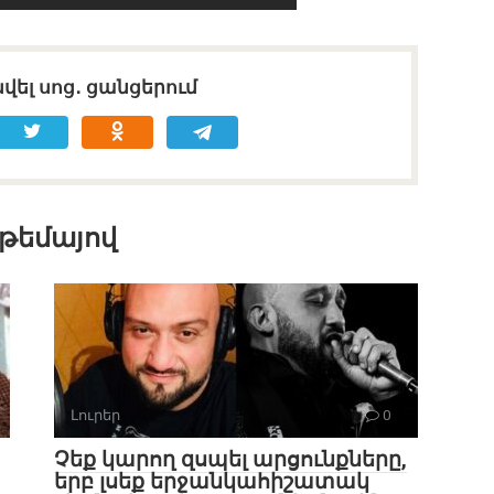
վել սոց․ ցանցերում
 թեմայով
Լուրեր
0
Չեք կարող զսպել արցունքները,
երբ լսեք երջանկահիշատակ