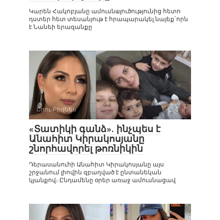
Կարեն Հակոբյանը ամուսնшլուծությունից հետո
դստեր հետ տեսանյութ է հրապարակել.նայեք`որն
է Նանեի երազանքը
Շոու-Բիզնես
0
«Տատիկի գանձ». ինչպես է
Անահիտ Կիրակոսյանը
շնորհավորել թոռնիկին
Դերասանուհի Անահիտ Կիրակոսյանը այս
շրջանում լիովին զբաղված է ընտանեկան
կյանքով։ Ընդամենը օրեր առաջ ամուսնացավ