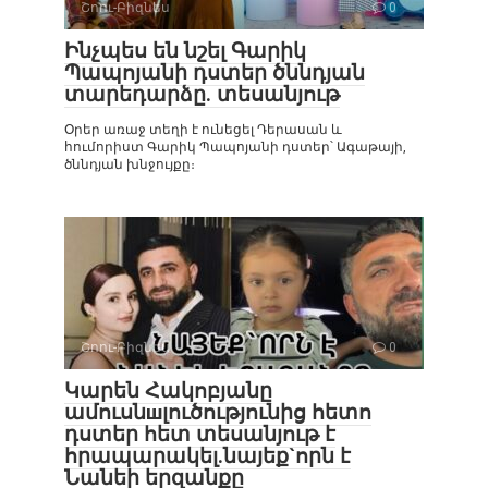
Շոու-Բիզնես
0
Ինչպես են նշել Գարիկ
Պապոյանի դստեր ծննդյան
տարեդարձը. տեսանյութ
Օրեր առաջ տեղի է ունեցել Դերասան և
հումորիստ Գարիկ Պապոյանի դստեր՝ Ագաթայի,
ծննդյան խնջույքը։
Շոու-Բիզնես
0
Կարեն Հակոբյանը
ամուսնшլուծությունից հետո
դստեր հետ տեսանյութ է
հրապարակել.նայեք`որն է
Նանեի երզանքը