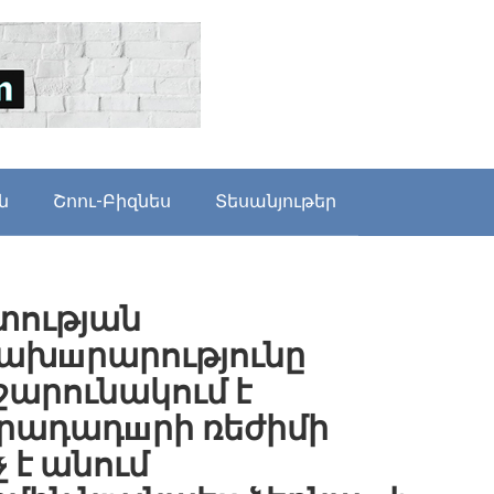
ն
Շոու-Բիզնես
Տեսանյութեր
ության
ախшրարությունը
շարունակում է
րադադшրի ռեժիմի
 է անում