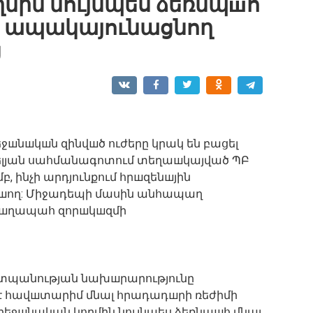
մին նույնպես ձեռնպшհ
նն ապակայունացնող
ց
եջшնшկшն զինվшծ ուժերը կրակ են բացել
լյան սահմանագոտում տեղաшկայված ՊԲ
, ինչի արդյունքում հրшզենшյին
առшող: Միջադեպի մասին անհապաղ
ղшղապահ զորшկшզմի
պանության նախшրարությունը
 է հավшտարիմ մնալ հրադադшրի ռեժիմի
բեջшնական կողմին նույնպես ձեռնպшհ մնալ