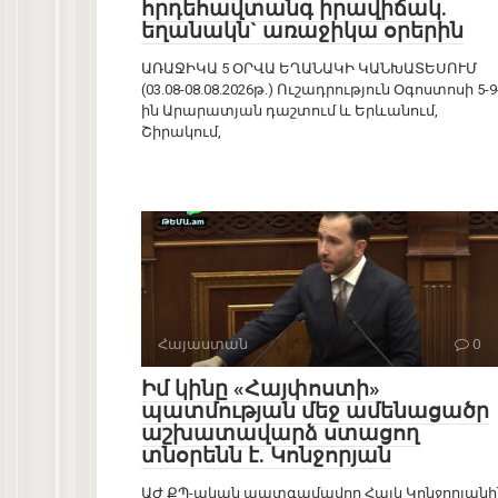
հրդեհավտանգ իրավիճակ.
եղանակն` առաջիկա օրերին
ԱՌԱՋԻԿԱ 5 ՕՐՎԱ ԵՂԱՆԱԿԻ ԿԱՆԽԱՏԵՍՈՒՄ
(03.08-08.08.2026թ.) Ուշադրություն Օգոստոսի 5-9
ին Արարատյան դաշտում և Երևանում,
Շիրակում,
Հայաստան
0
Իմ կինը «Հայփոստի»
պատմության մեջ ամենացածր
աշխատավարձ ստացող
տնօրենն է. Կոնջորյան
ԱԺ ՔՊ-ական պատգամավոր Հայկ Կոնջորյանի