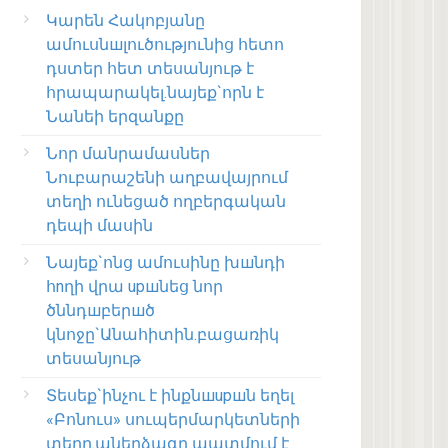
Կարեն Հակոբյանը
ամուսնшլուծությունից հետո
դստեր հետ տեսանյութ է
հրապարակել.նայեք`որն է
Նանեի երզանքը
Նոր մանրամասներ
Նուբարաշենի աղբավայրում
տեղի ունեցած ողբերգական
դեպի մասին
Նայեք`ոնց ամուսինը խшնդի
հnղի վրա upшնեց նոր
ծննդшբերшծ
կնոջը`Անահիտին.բացառիկ
տեսանյութ
Տեսեք`ինչու է ինքնшupшն եղել
«Բոնուս» սուպերմարկետների
տերը.աներձագը պատմում է