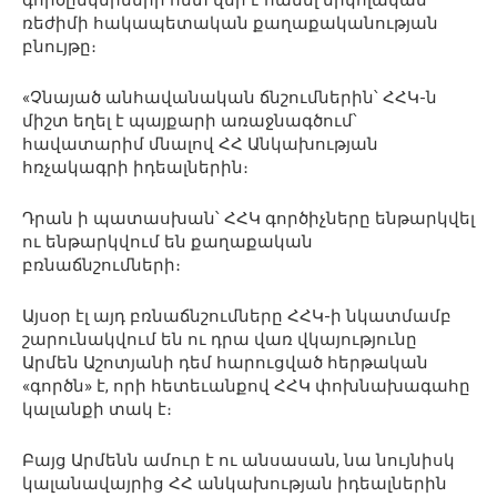
գործընկերների հետ վեր է հանել նիկոլական
ռեժիմի հակապետական քաղաքականության
բնույթը։
«Չնայած անհավանական ճնշումներին՝ ՀՀԿ-ն
միշտ եղել է պայքարի առաջնագծում՝
հավատարիմ մնալով ՀՀ Անկախության
հռչակագրի իդեալներին։
Դրան ի պատասխան՝ ՀՀԿ գործիչները ենթարկվել
ու ենթարկվում են քաղաքական
բռնաճնշումների։
Այսօր էլ այդ բռնաճնշումները ՀՀԿ-ի նկատմամբ
շարունակվում են ու դրա վառ վկայությունը
Արմեն Աշոտյանի դեմ հարուցված հերթական
«գործն» է, որի հետեւանքով ՀՀԿ փոխնախագահը
կալանքի տակ է։
Բայց Արմենն ամուր է ու անսասան, նա նույնիսկ
կալանավայրից ՀՀ անկախության իդեալներին