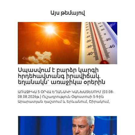
Այս թեմայով
Հայաստան
0
Սպասվում է բարձր կարգի
հրդեհավտանգ իրավիճակ.
եղանակն` առաջիկա օրերին
ԱՌԱՋԻԿԱ 5 ՕՐՎԱ ԵՂԱՆԱԿԻ ԿԱՆԽԱՏԵՍՈՒՄ (03.08-
08.08.2026թ.) Ուշադրություն Օգոստոսի 5-9-ին
Արարատյան դաշտում և Երևանում, Շիրակում,