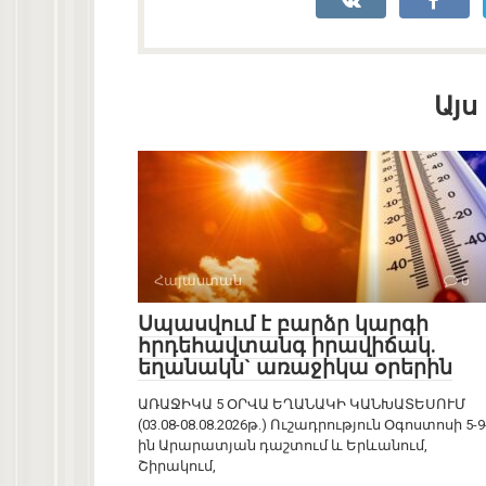
Այս
Հայաստան
0
Սպասվում է բարձր կարգի
հրդեհավտանգ իրավիճակ.
եղանակն` առաջիկա օրերին
ԱՌԱՋԻԿԱ 5 ՕՐՎԱ ԵՂԱՆԱԿԻ ԿԱՆԽԱՏԵՍՈՒՄ
(03.08-08.08.2026թ.) Ուշադրություն Օգոստոսի 5-9
ին Արարատյան դաշտում և Երևանում,
Շիրակում,