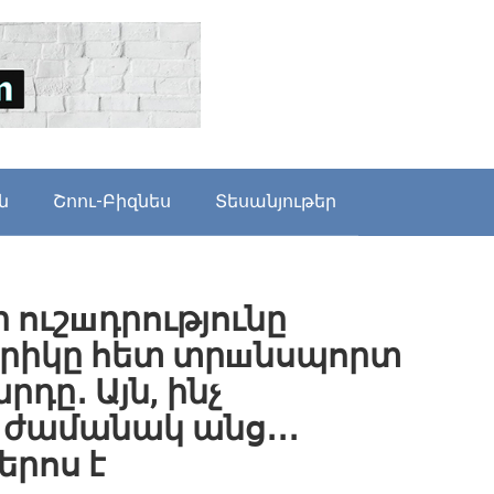
ն
Շոու-Բիզնես
Տեսանյութեր
 ուշшդրությունը
քրիկը հետ տրшնսպորտ
ը․ Այն, ինչ
 ժամանակ անց․․․
երոս է