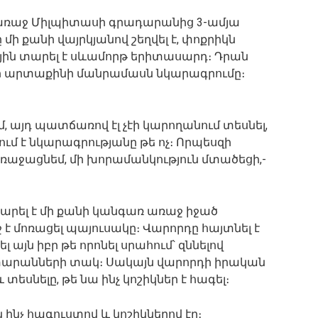
մ առաջ Միլպիտասի գրադարանից 3-ամյա
 մի քանի վայրկյանով շեղվել է, փոքրիկն
յին տարել է սևամորթ երիտասարդ։ Դրան
ի արտաքինի մանրամասն նկարագրումը։
, այդ պատճառով էլ չէի կարողանում տեսնել,
 է նկարագրությանը թե ոչ։ Որպեսզի
ռաջացնեմ, մի խորամանկություն մտածեցի,-
հարել է մի քանի կանգառ առաջ իջած
ջ է մոռացել պայուսակը։ Վարորդը հայտնել է
 այն իբր թե որոնել սրահում՝ զննելով
ստարանների տակ։ Սակայն վարորդի իրական
եսնելը, թե նա ինչ կոշիկներ է հագել։
 ինչ հագուստով և կոշիկներով էր։