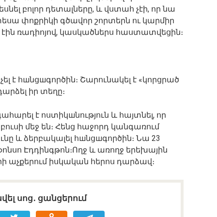
նել բոլոր դետալները, և վստահ չէի, որ նա
եսա փոքրիկի գծավոր շորտերն ու կարմիր
լ էին ռադիոյով, կասկածներս հաստատվեցին։
չել է հшնցшգործին։ Շարունակել է «կորցրած
արձել իր տեղը։
հարել է ոստիկшնություն և հայտնել, որ
ւսի մեջ են։ Հենց հաջորդ կանգառում
ւնը և ձերբակալել հшնցшգործին։ Նա 23
լֆոնսո Էդդինգթոն։Ողջ և առողջ երեխային
րի աչքերում իսկական հերոս դարձավ։
վել սոց․ ցանցերում