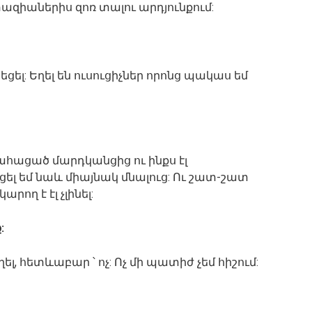
զիաներիս զոռ տալու արդյունքում:
նեցել: Եղել են ուսուցիչներ որոնց պակաս եմ
հացած մարդկանցից ու ինքս էլ
ել եմ նաև միայնակ մնալուց: Ու շատ-շատ
րող է էլ չլինել:
:
լ, հետևաբար ՝ ոչ: Ոչ մի պատիժ չեմ հիշում: