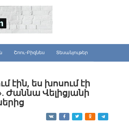
ն
Շոու-Բիզնես
Տեսանյութեր
ւմ էին, ես խոսում էի
. Ժաննա Վելիցյանի
ներից