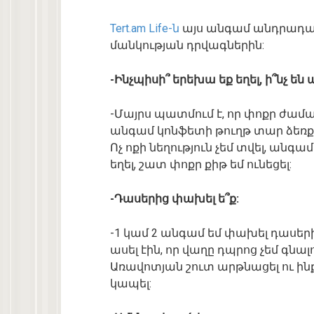
Tert.am Life-ն
այս անգամ անդրադար
մանկության դրվագներին:
-Ինչպիսի՞ երեխա եք եղել, ի՞նչ են
-Մայրս պատմում է, որ փոքր ժամա
անգամ կոնֆետի թուղթ տար ձեռքս,
Ոչ ոքի նեղություն չեմ տվել, անգ
եղել, շատ փոքր քիթ եմ ունեցել:
-Դասերից փախել ե՞ք:
-1 կամ 2 անգամ եմ փախել դասերի
ասել էին, որ վաղը դպրոց չեմ գնալ
Առավոտյան շուտ արթնացել ու ինք
կապել: