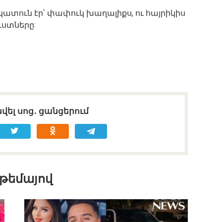
 կատուն էր՝ փափուկ խաղալիքս, ու հայրիկիս
ւստները:
վել սոց․ ցանցերում
 թեմայով