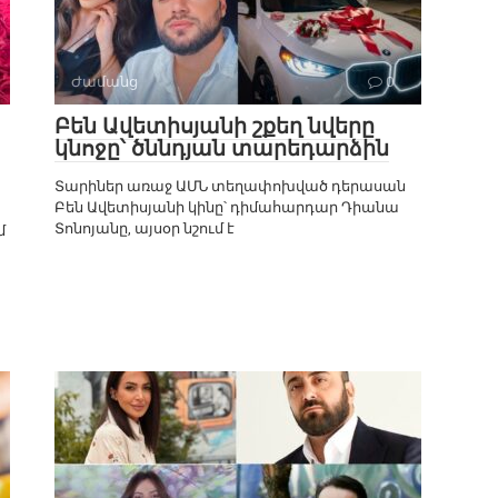
Ժամանց
0
Բեն Ավետիսյանի շքեղ նվերը
կնոջը՝ ծննդյան տարեդարձին
Տարիներ առաջ ԱՄՆ տեղափոխված դերասան
Բեն Ավետիսյանի կինը՝ դիմահարդար Դիանա
Տոնոյանը, այսօր նշում է
մ