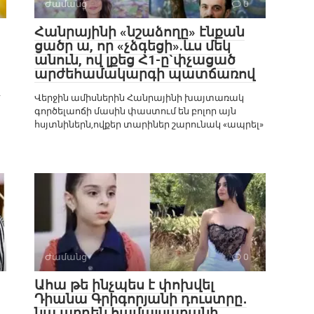
Ժամանց
0
Հանրայինի «նշաձողը» էնքան
ցածր ա, որ «չձգեցի».ևս մեկ
անուն, ով լքեց Հ1-ը`փչացած
արժեհամակարգի պատճառով
է
Վերջին ամիսներին Հանրայինի խայտառակ
գործելաոճի մասին փաստում են բոլոր այն
հսյտնիներն,ովքեր տարիներ շարունակ «ապրել»
Ժամանց
0
Ահա թե ինչպես է փոխվել
Դիանա Գրիգորյանի դուստրը․
նա արդեն համալսարանի