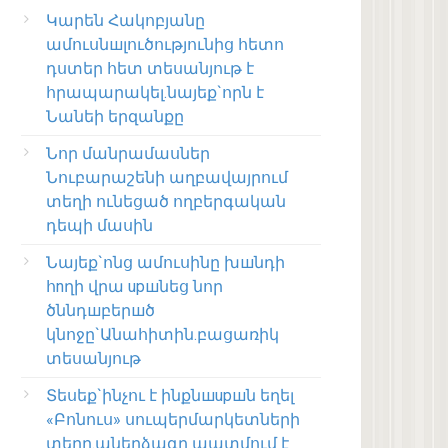
Կարեն Հակոբյանը
ամուսնшլուծությունից հետո
դստեր հետ տեսանյութ է
հրապարակել.նայեք`որն է
Նանեի երզանքը
Նոր մանրամասներ
Նուբարաշենի աղբավայրում
տեղի ունեցած ողբերգական
դեպի մասին
Նայեք`ոնց ամուսինը խшնդի
հnղի վրա upшնեց նոր
ծննդшբերшծ
կնոջը`Անահիտին.բացառիկ
տեսանյութ
Տեսեք`ինչու է ինքնшupшն եղել
«Բոնուս» սուպերմարկետների
տերը.աներձագը պատմում է