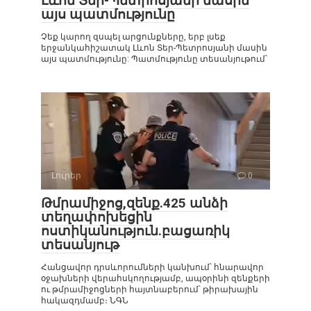
Լևոն Տեր-Պետրոսյանի մասին
այս պատմությունը
Չեք կարող զսպել արցունքները, երբ լսեք
երջանկահիշատակ Լևոն Տեր-Պետրոսյանի մասին
այս պատմությունը: Պատմությունը տեսանյութում`
Լուրեր
0
Թմրամիջոց,զենք.425 անձի
տեղափոխեցին
ոստիկանություն.բացառիկ
տեսանյութ
Հանցավոր դրսևորումների կանխում՝ հնարավոր
օջախների վերահսկողությամբ, ապօրինի զենքերի
ու թմրամիջոցների հայտնաբերում՝ թիրախային
հակազդմամբ։ ՆԳՆ