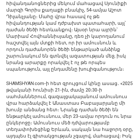
հիվանդանոցներից մեկում մահացավ Սյունիքի
մարզի Գորիս քաղաքի բնակիչ, 54-ամյա Աշոտ
Դիլանչյանը։ Մահը վրա հասավ ոչ թե
հիվանդության կամ դժբախտ պատահարի, այլ՝
դաժան ծեծի հետևանքով։ Այսօր նրա այրին՝
Մարիամ Հովհաննիսյանը, դեռ չի կարողանում
հաշտվել այն մտքի հետ, որ իր ամուսնուն և
որդուն դաժանորեն ծեծի ենթարկած անձինք
շարունակում են գտնվել ազատության մեջ, իսկ
նրանց արարքը որակվել է ոչ թե որպես
սպանություն, այլ ընդամենը խուլիգանություն։
SHAMSHYAN.com-ի հետ զրույցում կինը ասաց․ «2025
թվականի հունիսի 21-ին, ժամը 20։30-ի
սահմաններում, գազալցակայանում ամուսնուս
վրա հարձակվել է Անաստաս Բաբալարյանը մի
խումբ անձանց հետ։ Նրանք դաժան ծեծի են
ենթարկել ամուսնուս, մեր 23-ամյա որդուն ու նրա
ընկերոջը։ Ամուսնուս մեծ դժվարությամբ
տեղափոխեցինք Երևան, սակայն նա հաջորդ օրը,
այդպես էլ գիտակցության չգալով, մահացավ։ Իսկ