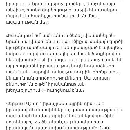
իր որդու և նրա ընկերոջ գործերը, մինչդեռ այն
անձինք, որոնց գործողությունների հետևանքով
մարդ է մահացել, շարունակում են մնալ
ազատության մեջ։
«Ես պնդում եմ՝ ամուսնուս ծեծելով սպանել են։
Նրան հարվածել են բութ գործիքով, սակայն գործի
նյութերում տեսանյութը ներկայացված է այնպես,
կարծես հարվածները եղել են միայն ձեռքերով ու
հեռախոսով։ Եթե իմ տղային ու ընկերոջը տվել են
այդ հոդվածները ապա թող նույն հոդվածները
տան նաև Սաքոյին ու Խաչատուրին, որոնք արել
են այդ նույն գործողությունները։ Սա արդար
քննությո՞ւն է, թե՞ իրականության
խեղաթյուրում»,– հարցնում է նա։
Վերջում Աշոտ Դիլանչյանի այրին դիմում է
իրավապահ մարմիններին, դատախազությանը և
դատական համակարգին՝ կոչ անելով գործին
մոտենալ ոչ թե ձևական, այլ մարդկային և
իրավական պատասխանատվությամբ։ Նրա