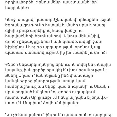
որդիս փորձել է ընդամենը պաշտպանել իր
հայրիկին»։
Կնոջ խոսքով՝ դատաբժշկական փորձաքննության
եզրակացությունը հստակ է․ մահը վրա է հասել
գլխին բութ գործիքով հասցված չորս
հարվածների հետևանքով։ Այնուամենայնիվ,
գործի ընթացքը, նրա համոզմամբ, ավելի շատ
հիշեցնում է ոչ թե արդարության որոնում, այլ
պատասխանատվությունից խուսափելու փորձ։
«Ծեծի ենթարկողներից երկուսին տվել են տնային
կալանք, իսկ գործը որակել են խուլիգանություն։
Քննիչ Աղասի Դանիելյանը ինձ փաստացի
կանգնեցրեց ընտրության առաջ․ կամ
համերաշխության եկեք, կամ Տիգրանի ու Սևակի
վրա հոդված եմ դնում ու գործը ուղարկում
դատարան։ Արդյունքում հենց այդպես էլ եղավ»,–
ասում է Մարիամ Հովհաննիսյանը։
Նա չի հասկանում՝ ինչու են դատարան ուղարկվել