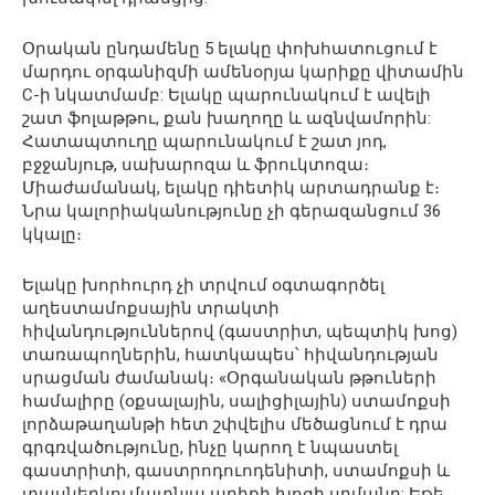
Օրական ընդամենը 5 ելակը փոխհատուցում է
մարդու օրգանիզմի ամենօրյա կարիքը վիտամին
C-ի նկատմամբ: Ելակը պարունակում է ավելի
շատ ֆոլաթթու, քան խաղողը և ազնվամորին:
Հատապտուղը պարունակում է շատ յոդ,
բջջանյութ, սախարոզա և ֆրուկտոզա։
Միաժամանակ, ելակը դիետիկ արտադրանք է։
Նրա կալորիականությունը չի գերազանցում 36
կկալը։
Ելակը խորհուրդ չի տրվում օգտագործել
աղեստամոքսային տրակտի
հիվանդություններով (գաստրիտ, պեպտիկ խոց)
տառապողներին, հատկապես՝ հիվանդության
սրացման ժամանակ։ «Օրգանական թթուների
համալիրը (օքսալային, սալիցիլային) ստամոքսի
լորձաթաղանթի հետ շփվելիս մեծացնում է դրա
գրգռվածությունը, ինչը կարող է նպաստել
գաստրիտի, գաստրոդուոդենիտի, ստամոքսի և
տասներկումատնյա աղիքի խոցի սրմանը: Եթե ​​