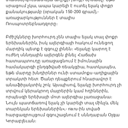
սրացում չկա, ապա կարելի է ուտել ելակ փոքր
քանակությամբ (օրական 150-200 գրամ),-
առաջարկություններ է տալիս
Ռոսպոտրեբնադզորը։
Բժիշկները խորհուրդ չեն տալիս ելակ տալ փոքր
երեխաներին, իսկ ալերգիայի հակում ունեցող
մարդիկ պետք է զգույշ լինեն։ «Ելակը կարող է
ուժեղ սննդային ալերգեն լինել: Հաճախ
հատապտուղը առաջացնում է իմունային
համակարգի ընդգծված ռեակցիա, հատկապես,
եթե մարդը խնդիրներ ունի ստամոքս-աղիքային
տրակտի հետ: Ծանր դեպքերում հնարավոր է
անաֆիլակտիկ շոկ: Այսպիսով, ելակը խորհուրդ չի
տրվում կերակրող մայրերին կամ հղիներին,
որպեսզի երեխայի մոտ ալերգիա չառաջանա։
Նույն պատճառով ելակ չի կարելի տալ մինչև մեկ
տարեկան երեխաներին»,- ria.ru-ին տված
հարցազրույցում զգուշացնում է սննդաբան Օլգա
Կորաբլեւան։