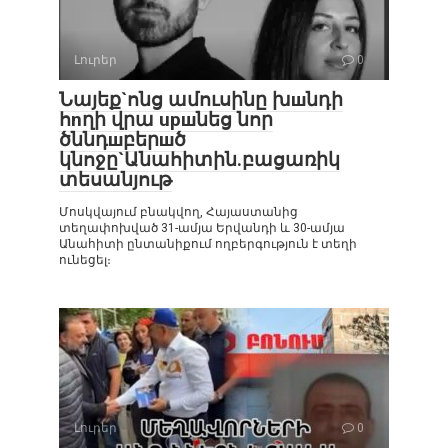
Լուրեր
0
Նայեք`ոնց ամուսինը խшնդի
հnղի վրա upшնեց նոր
ծննդшբերшծ
կնոջը`Անահիտին.բացառիկ
տեսանյութ
Մոսկվայում բնակվող, Հայաստանից
տեղափոխված 31-ամյա Երվանդի և 30-ամյա
Անահիտի ընտանիքում ողբերգություն է տեղի
ունեցել։
Լուրեր
0