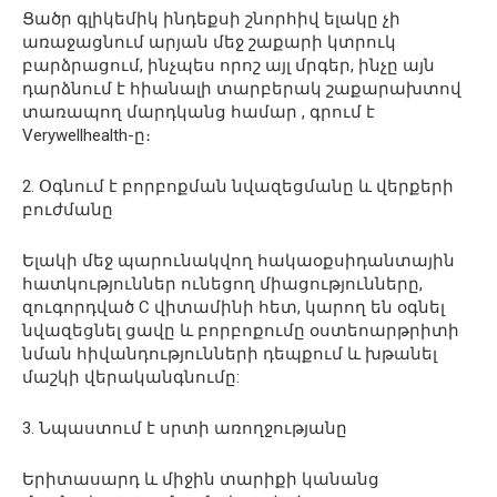
Ցածր գլիկեմիկ ինդեքսի շնորհիվ ելակը չի
առաջացնում արյան մեջ շաքարի կտրուկ
բարձրացում, ինչպես որոշ այլ մրգեր, ինչը այն
դարձնում է հիանալի տարբերակ շաքարախտով
տառապող մարդկանց համար , գրում է
Verywellhealth-ը։
2. Օգնում է բորբոքման նվազեցմանը և վերքերի
բուժմանը
Ելակի մեջ պարունակվող հակաօքսիդանտային
հատկություններ ունեցող միացությունները,
զուգորդված C վիտամինի հետ, կարող են օգնել
նվազեցնել ցավը և բորբոքումը օստեոարթրիտի
նման հիվանդությունների դեպքում և խթանել
մաշկի վերականգնումը:
3. Նպաստում է սրտի առողջությանը
Երիտասարդ և միջին տարիքի կանանց