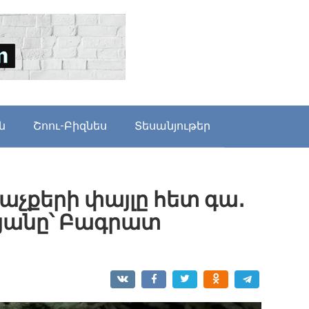
ն
Շոու-Բիզնես
Տեսանյութեր
 աչքերի փայլը հետ գա․
յանը՝ Բագրատ