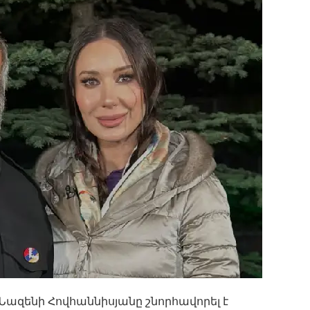
ազենի Հովհաննիսյանը շնորհավորել է