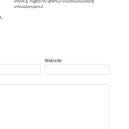
տեսե՛ք՝ ովքեր են վիճում Մանրամասները`
տեսանյութում
ԳՆ
Website