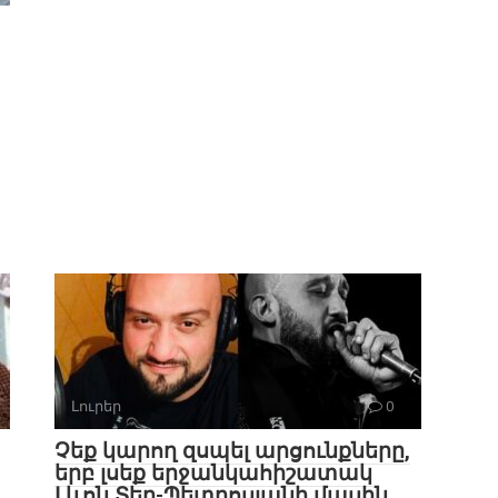
Լուրեր
0
Չեք կարող զսպել արցունքները,
երբ լսեք երջանկահիշատակ
Լևոն Տեր-Պետրոսյանի մասին