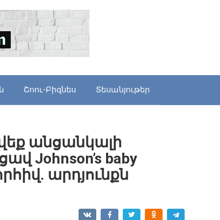
ն
Շոու-Բիզնես
Տեսանյութեր
վեք անցանկալի
ավ Johnson’s baby
րհիվ. արդյունքն