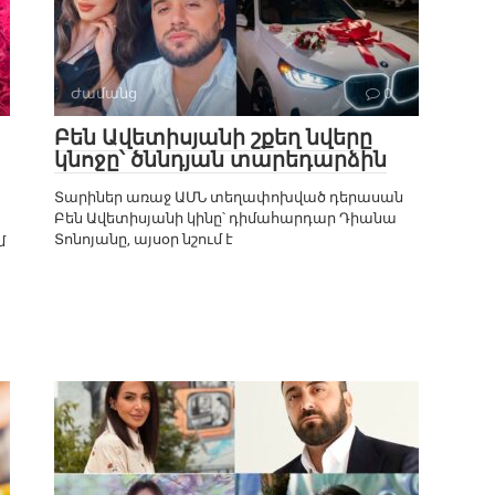
Ժամանց
0
Բեն Ավետիսյանի շքեղ նվերը
կնոջը՝ ծննդյան տարեդարձին
Տարիներ առաջ ԱՄՆ տեղափոխված դերասան
Բեն Ավետիսյանի կինը՝ դիմահարդար Դիանա
Տոնոյանը, այսօր նշում է
մ