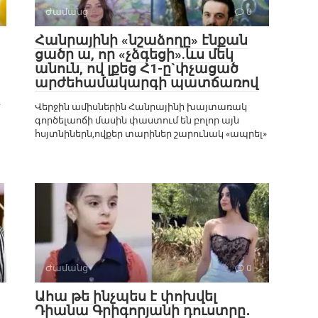
Ժամանց
0
Հանրայինի «նշաձողը» էնքան
ցածր ա, որ «չձգեցի».ևս մեկ
անուն, ով լքեց Հ1-ը`փչացած
արժեհամակարգի պատճառով
է
Վերջին ամիսներին Հանրայինի խայտառակ
գործելաոճի մասին փաստում են բոլոր այն
հսյտնիներն,ովքեր տարիներ շարունակ «ապրել»
Ժամանց
0
Ահա թե ինչպես է փոխվել
Դիանա Գրիգորյանի դուստրը․