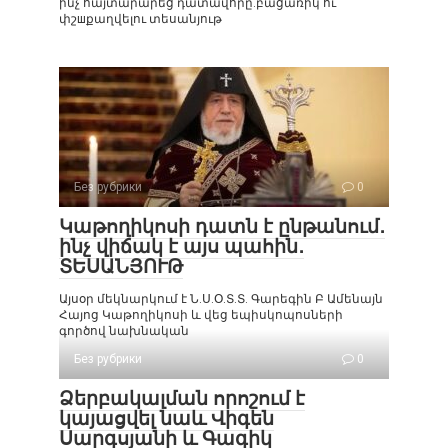
ինչ հայտարարեց դատավորը.բացառիկ ու
փշшքաղվելու տեսանյութ
Без рубрики
0
Կաթողիկոսի դատն է ընթանում․
ինչ վիճակ է այս պահին․
ՏԵՍԱՆՅՈՒԹ
Այսօր մեկնարկում է Ն.Ս.Օ.Տ.Տ. Գարեգին Բ Ամենայն
Հայոց Կաթողիկոսի և վեց եպիսկոպոսների
գործով նախնական
Без рубрики
0
Ձերբակալման որոշում է
կայացվել նաև Վիգեն
Սարգսյանի և Գագիկ