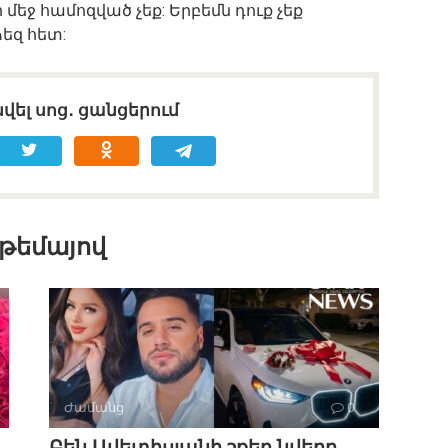
ի
մեջ
համոզված
չեք
:
Երբեմն
դուք
չեք
ձեզ
հետ
:
վել սոց․ ցանցերում
 թեմայով
Ժամանց
0
Բեն Ավետիսյանի շքեղ նվերը