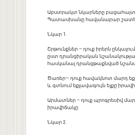
Աբստրակտ
նկարները
բացահայտ
Պատասխանը
հավանաբար
շատե
Նկար
1.
Շրթունքներ
–
դուք
իրերն
ընկալու
ըստ
դրանց
իրական
նշանակությ
հասկանալ
դրանց
թաքնված
նշանա
Ծառեր
—
դուք
հավակնոտ
մարդ
եք
և
գտնում
եք
լավագույն
ելքը
իրավի
Արմատներ
–
դուք
պրոգրեսիվ
մար
իրավիճակը
:
Նկար
2.