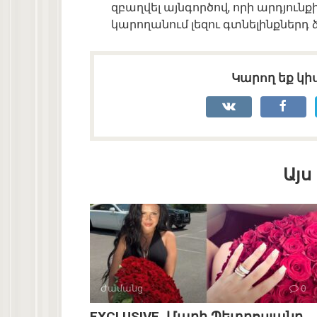
զբաղվել
այն
գործով
,
որի
արդյունք
կարողանում
լեզու
գտնել
ինքներդ
Կարող եք կիս
Այս
Ժամանց
0
EXCLUSIVE. Մարի Պետրոսյանը