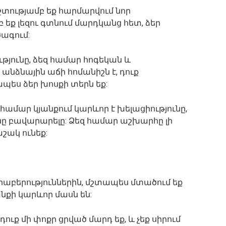
շտությամբ
եք
հարմարվում
նոր
բ
եք
լեզու
գտնում
մարդկանց
հետ
,
ձեր
ծագում
:
ւթյունը
,
ձեզ
համար
հոգեկան
և
անձնային
աճի
հոմանիշն
է
,
դուք
ապես
ձեր
խոսքի
տերն
եք
:
համար
կյանքում
կարևոր
է
խելացիությունը
,
նը
բավարարելը
:
Ձեզ
համար
աշխարհը
լի
աշակ
ունեք
:
րաբերություններին
,
մշտապես
մտածում
եք
անքի
կարևոր
մասն
են
:
դուք
մի
փոքր
ցրված
մարդ
եք
,
և
չեք
սիրում