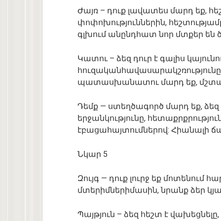
Ժայռ
–
դուք
լավատես
մարդ
եք
,
հե
փոփոխություններին
,
հեշտությամ
գլխում
անընդհատ
նոր
մտքեր
են
Կատու
–
ձեզ
դուր
է
գալիս
կայունո
հուզական
հավասարակշռությունը
պատասխանատու
մարդ
եք
,
մշտ
Դեմք
—
ստեղծագործ
մարդ
եք
,
ձեզ
երջանկությունը
,
հետաքրքրությու
է
բացահայտումներով
:
Հիանալի
ճ
Նկար
5
Զույգ
—
դուք
լուրջ
եք
մոտենում
հա
մտերիմների
մասին
,
նրանք
ձեր
կյ
Պայթյուն
–
ձեզ
հեշտ
է
վախեցնելը
,