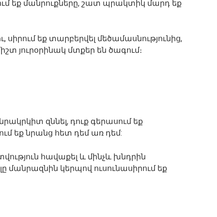
ւմ
եք
մանրուքները
,
շատ
պրակտիկ
մարդ
եք
ւ
,
սիրում
եք
տարբերվել
մեծամասնությունից
,
միշտ
յուրօրինակ
մտքեր
են
ծագում։
նրակրկիտ
զննել
,
դուք
գերասում
եք
ում
եք
նրանց
հետ
դեմ
առ
դեմ
:
վություն
հավաքել
և
մինչև
խնդրին
լը
մանրազնին
կերպով
ուսունասիրում
եք