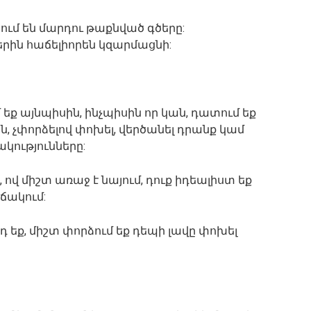
ում
են
մարդու
թաքնված
գծերը
:
րին
հաճելիորեն
կզարմացնի
:
մ
եք
այնպիսին
,
ինչպիսին
որ
կան
,
դատում
եք
ան
,
չփորձելով
փոխել
,
վերծանել
դրանք
կամ
կությունները
:
,
ով
միշտ
առաջ
է
նայում
,
դուք
իդեալիստ
եք
ճակում
:
դ
եք
,
միշտ
փորձում
եք
դեպի
լավը
փոխել