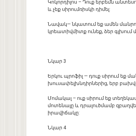
Կոկորդիլոս
–
Դուք
երբեմն
անտեսո
և
չեք
սիրում
ռիսկի
դիմել
:
Նավակ
—
նկատում
եք
ամեն
մանրո
կրեատիվ
միտք
ունեք
,
ձեր
գլխում
Նկար
3
Երկու
պրոֆիլ
—
դուք
սիրում
եք
մա
խուսափել
խնդիրներից
,
երբ
բախվ
Մոմակալ
–
ուք
սիրում
եք
տեղեկատ
մոտենալը
և
դրա
լուծմամբ
զբաղվե
իրավիճակը
:
Նկար
4