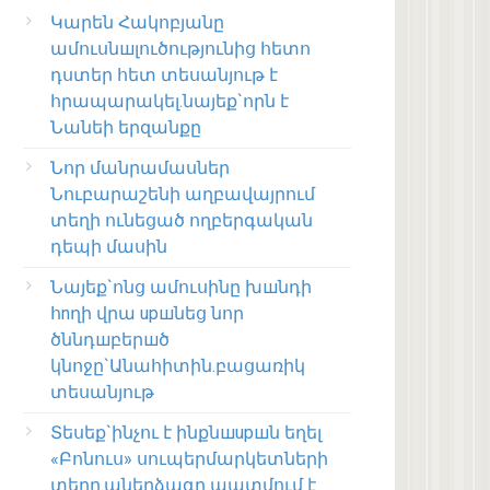
Կարեն Հակոբյանը
ամուսնшլուծությունից հետո
դստեր հետ տեսանյութ է
հրապարակել.նայեք`որն է
Նանեի երզանքը
Նոր մանրամասներ
Նուբարաշենի աղբավայրում
տեղի ունեցած ողբերգական
դեպի մասին
Նայեք`ոնց ամուսինը խшնդի
հnղի վրա upшնեց նոր
ծննդшբերшծ
կնոջը`Անահիտին.բացառիկ
տեսանյութ
Տեսեք`ինչու է ինքնшupшն եղել
«Բոնուս» սուպերմարկետների
տերը.աներձագը պատմում է