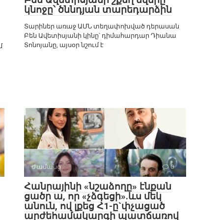
կնոջը՝ ծննդյան տարեդարձին
Տարիներ առաջ ԱՄՆ տեղափոխված դերասան
Բեն Ավետիսյանի կինը՝ դիմահարդար Դիանա
Տոնոյանը, այսօր նշում է
մ
Ժամանց
0
Հանրայինի «նշաձողը» էնքան
ցածր ա, որ «չձգեցի».ևս մեկ
անուն, ով լքեց Հ1-ը`փչացած
արժեհամակարգի պատճառով