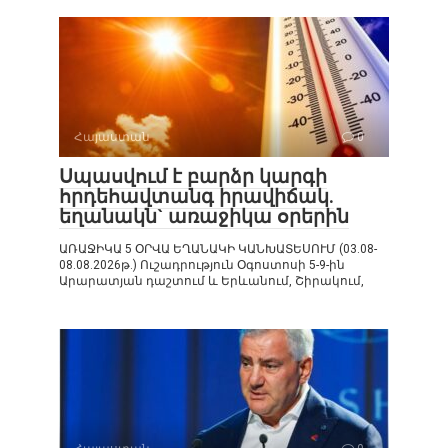
Հայաստան
0
Սպասվում է բարձր կարգի
հրդեհավտանգ իրավիճակ.
եղանակն` առաջիկա օրերին
ԱՌԱՋԻԿԱ 5 ՕՐՎԱ ԵՂԱՆԱԿԻ ԿԱՆԽԱՏԵՍՈՒՄ (03.08-
08.08.2026թ.) Ուշադրություն Օգոստոսի 5-9-ին
Արարատյան դաշտում և Երևանում, Շիրակում,