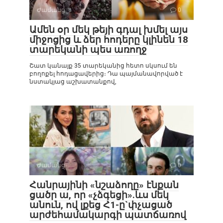
Ժամանց
0
Ամեն օր մեկ թեյի գդալ խմել այս
միջոցից և ձեր հոդերը կլինեն 18
տարեկանի պես առողջ
Շատ կանայք 35 տարեկանից հետո սկսում են
բողոքել հոդացավերից։ Դա պայմանավորված է
նստակյաց աշխատանքով,
Ժամանց
0
Հանրայինի «նշաձողը» էնքան
ցածր ա, որ «չձգեցի».ևս մեկ
անուն, ով լքեց Հ1-ը`փչացած
արժեհամակարգի պատճառով