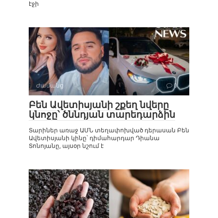
էջի
Ժամանց
0
Բեն Ավետիսյանի շքեղ նվերը
կնոջը՝ ծննդյան տարեդարձին
Տարիներ առաջ ԱՄՆ տեղափոխված դերասան Բեն
Ավետիսյանի կինը՝ դիմահարդար Դիանա
Տոնոյանը, այսօր նշում է