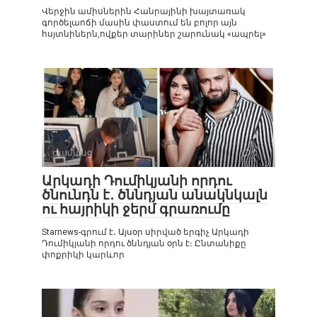
Վերջին ամիսներին Հանրայինի խայտառակ
գործելաոճի մասին փաստում են բոլոր այն
հսյտնիներն,ովքեր տարիներ շարունակ «ապրել»
Ժամանց
0
Արկադի Դումիկյանի որդու
ծնունդն է․ ծննդյան անակնկալն
ու հայրիկի ջերմ գրառումը
Starnews-գրում է․ Այսօր սիրված երգիչ Արկադի
Դումիկյանի որդու ծննդյան օրն է։ Ընտանիքը
փոքրիկի կարևոր