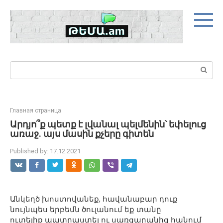
Skip
to
content
Search:
Главная страница
Արդյո՞ք պետք է լվանալ պելմենին՝ եփելուց
առաջ. այս մասին քչերը գիտեն
Published by:
17.12.2021
Անկեղծ
խոստովանեք
,
հավանաբար
դուք
նույնպես
երբեմն
ծուլանում
եք
տանը
ուտելիք
պատրաստել
ու
սառցարանից
հանում