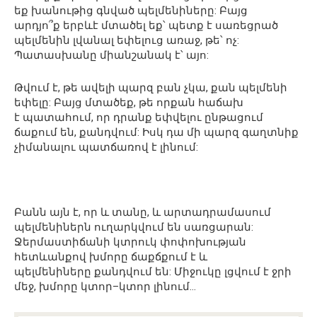
եք
խանութից
գնված
պելմենիները
:
Բայց
արդյո՞ք
երբևէ
մտածել
եք՝
պետք
է
սառեցրած
պելմենին
լվանալ
եփելուց
առաջ,
թե՝
ոչ
:
Պատասխանը
միանշանակ
է՝
այո
:
Թվում
է
,
թե
ավելի
պարզ
բան
չկա
,
քան
պելմենի
եփելը
:
Բայց
մտածեք
,
թե
որքան
հաճախ
է
պատահում
,
որ
դրանք
եփվելու
ընթացում
ճաքում
են
,
քանդվում
:
Իսկ
դա
մի
պարզ
գաղտնիք
չ
իմանալու
պատճառով
է
լինում
:
Բանն
այն
է
,
որ
և
տանը
,
և
արտադրամասում
պելմենիներն
ուղարկվում
են
սառցարան
:
Ջերմաստիճանի
կտրուկ
փոփոխության
հետևանքով
խմորը
ճաքճքում
է
և
պելմենիները
քանդվում
են
:
Միջուկը
լցվում
է
ջրի
մեջ
,
խմորը
կտոր
–
կտոր
լինում
…