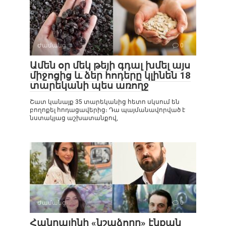
Ժամանց
0
Ամեն օր մեկ թեյի գդալ խմել այս
միջոցից և ձեր հոդերը կլինեն 18
տարեկանի պես առողջ
Շատ կանայք 35 տարեկանից հետո սկսում են
բողոքել հոդացավերից։ Դա պայմանավորված է
նստակյաց աշխատանքով,
Ժամանց
0
Հանրայինի «նշաձողը» էնքան