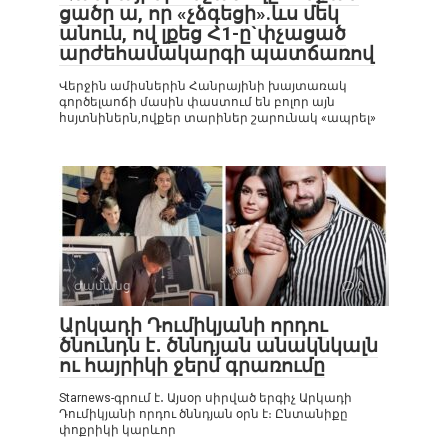
ցածր ա, որ «չձգեցի».ևս մեկ
անուն, ով լքեց Հ1-ը`փչացած
արժեհամակարգի պատճառով
Վերջին ամիսներին Հանրայինի խայտառակ
գործելաոճի մասին փաստում են բոլոր այն
հսյտնիներն,ովքեր տարիներ շարունակ «ապրել»
Ժամանց
0
Արկադի Դումիկյանի որդու
ծնունդն է․ ծննդյան անակնկալն
ու հայրիկի ջերմ գրառումը
Starnews-գրում է․ Այսօր սիրված երգիչ Արկադի
Դումիկյանի որդու ծննդյան օրն է։ Ընտանիքը
փոքրիկի կարևոր